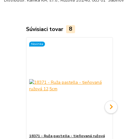
Distribútor: Kamka KM, s.r.o., Ružová 201/48, 083 01 Sabinov
Súvisiaci tovar
8
Novinka
Novinka
18371 - Ruža pastella - tieňovaná ružová
18372 - Ruž