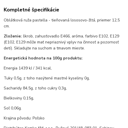
Kompletné špecifikácie
Oblátková ruža pastella - tieňovaná lososovo-žltá, priemer 12,5
cm.
Zloženie:
škrob, zahusťovadlo E466, aróma, farbivo E102, E129
(E102, E129 môže mať nepriaznivý vplyv na činnosť a pozornosť
detí). Skladujte na suchom a tmavom mieste.
Energetická hodnota na 100g produktu:
Energia 1439 kJ / 341 kcal,
Tuky 0,5g, z toho nasýtené mastné kyseliny 0g,
Sacharidy 84,5g, z toho cukry 0,3g,
Bielkoviny 0,15g,
Soľ 0,06g.
Krajina pôvodu: Poľsko