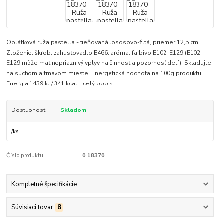
Oblátková ruža pastella - tieňovaná lososovo-žltá, priemer 12,5 cm.
Zloženie: škrob, zahusťovadlo E466, aróma, farbivo E102, E129 (E102,
E129 môže mať nepriaznivý vplyv na činnosť a pozornosť detí). Skladujte
na suchom a tmavom mieste. Energetická hodnota na 100g produktu:
Energia 1439 kJ / 341 kcal...
celý popis
Dostupnosť
Skladom
/
ks
Číslo produktu:
0 18370
Kompletné špecifikácie
Súvisiaci tovar
8