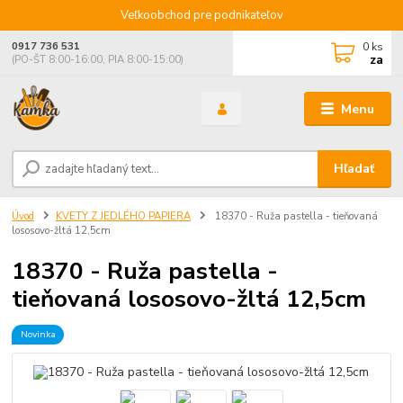
Veľkoobchod pre podnikateľov
0
ks
0917 736 531
za
(PO-ŠT 8:00-16:00, PIA 8:00-15:00)
Menu
Hľadať
Úvod
KVETY Z JEDLÉHO PAPIERA
18370 - Ruža pastella - tieňovaná
lososovo-žltá 12,5cm
18370 - Ruža pastella -
tieňovaná lososovo-žltá 12,5cm
Novinka