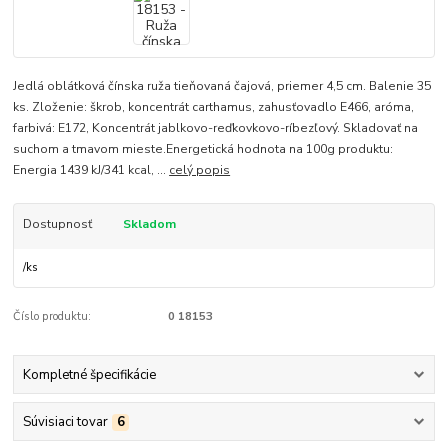
Jedlá oblátková čínska ruža tieňovaná čajová, priemer 4,5 cm. Balenie 35
ks. Zloženie: škrob, koncentrát carthamus, zahusťovadlo E466, aróma,
farbivá: E172, Koncentrát jablkovo-reďkovkovo-ríbezľový. Skladovať na
suchom a tmavom mieste.Energetická hodnota na 100g produktu:
Energia 1439 kJ/341 kcal, ...
celý popis
Dostupnosť
Skladom
/
ks
Číslo produktu:
0 18153
Kompletné špecifikácie
Súvisiaci tovar
6