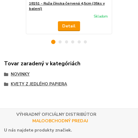
18151 - Ruža čínska červená 4,5cm (35ks v
18152 - Ruža
balení)
balení)
Skladom
Detail
Tovar zaradený v kategóriách
NOVINKY
KVETY Z JEDLÉHO PAPIERA
VÝHRADNÝ OFICIÁLNY DISTRIBÚTOR
MALOOBCHODNÝ PREDAJ
U nás najdete produkty značiek.