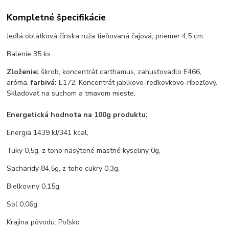
Kompletné špecifikácie
Jedlá oblátková čínska ruža tieňovaná čajová, priemer 4,5 cm.
Balenie 35 ks.
Zloženie:
škrob, koncentrát carthamus, zahusťovadlo E466,
aróma,
farbivá:
E172, Koncentrát jablkovo-reďkovkovo-ríbezľový.
Skladovať na suchom a tmavom mieste.
Energetická hodnota na 100g produktu:
Energia 1439 kJ/341 kcal,
Tuky 0,5g, z toho nasýtené mastné kyseliny 0g,
Sacharidy 84,5g, z toho cukry 0,3g,
Bielkoviny 0,15g,
Soľ 0,06g.
Krajina pôvodu: Poľsko