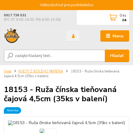
Veľkoobchod pre podnikateľov
0
ks
0917 736 531
za
(PO-ŠT 8:00-16:00, PIA 8:00-15:00)
Menu
Hľadať
Úvod
KVETY Z JEDLÉHO PAPIERA
18153 - Ruža čínska tieňovaná
čajová 4,5cm (35ks v balení)
18153 - Ruža čínska tieňovaná
čajová 4,5cm (35ks v balení)
Novinka