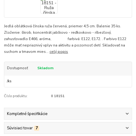
Jedlá oblátková čínska ruža červená, priemer 4,5 cm. Balenie 35 ks.
Zloženie: škrob, koncentrát jablkovo - reďkovkovo - ríbezľový,
zahusťovadlo E466, aróma, farbivá: E122, E172. . Farbivo E122
môže mať nepriaznivý vplyv na aktivitu a pozornosť detí. Skladovať na
suchom a tmavom mies...
celý popis
Dostupnosť
Skladom
/
ks
Číslo produktu:
0 18151
Kompletné špecifikácie
Súvisiaci tovar
7