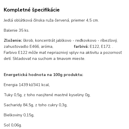
Kompletné špecifikácie
Jedlá oblátková čínska ruža červená, priemer 4,5 cm.
Balenie 35 ks.
Zloženie:
škrob, koncentrát jablkovo - reďkovkovo - ríbezľový,
zahusťovadlo E466, aróma,
farbivá:
E122, E172. .
Farbivo E122 môže mať nepriaznivý vplyv na aktivitu a pozornosť
detí. Skladovať na suchom a tmavom mieste.
Energetická hodnota na 100g produktu:
Energia 1439 kJ/341 kcal,
Tuky 0,5g, z toho nasýtené mastné kyseliny 0g,
Sacharidy 84,5g, z toho cukry 0,3g,
Bielkoviny 0,15g,
Soľ 0,06g.