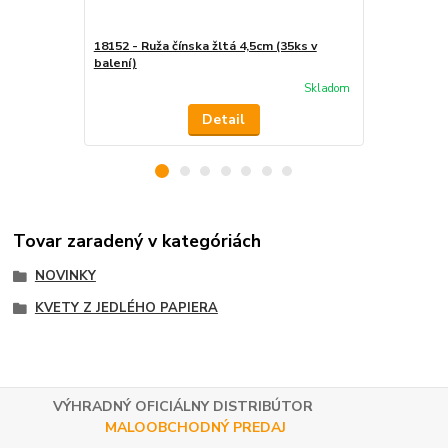
18152 - Ruža čínska žltá 4,5cm (35ks v
18153 - Ruža
balení)
(35ks v bale
Skladom
Detail
Tovar zaradený v kategóriách
NOVINKY
KVETY Z JEDLÉHO PAPIERA
VÝHRADNÝ OFICIÁLNY DISTRIBÚTOR
MALOOBCHODNÝ PREDAJ