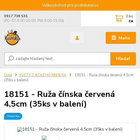
Veľkoobchod pre podnikateľov
0
ks
0917 736 531
za
(PO-ŠT 8:00-16:00, PIA 8:00-15:00)
Menu
Hľadať
Úvod
KVETY Z JEDLÉHO PAPIERA
18151 - Ruža čínska červená 4,5cm
(35ks v balení)
18151 - Ruža čínska červená
4,5cm (35ks v balení)
Novinka