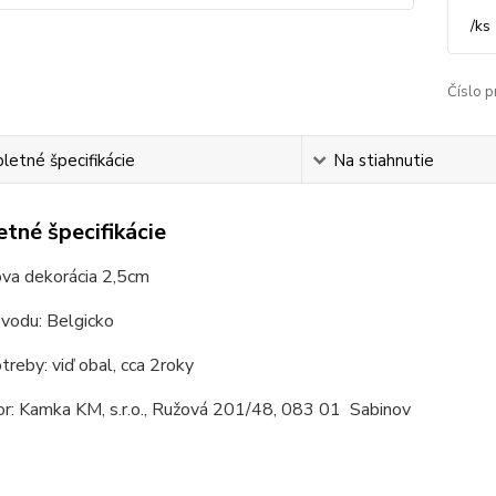
/
ks
Číslo p
etné špecifikácie
Na stiahnutie
tné špecifikácie
va dekorácia 2,5cm
ôvodu: Belgicko
reby: viď obal, cca 2roky
or: Kamka KM, s.r.o., Ružová 201/48, 083 01 Sabinov