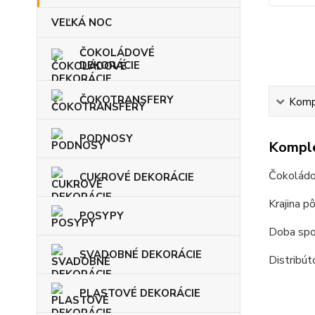
VEĽKÁ NOC
ČOKOLÁDOVÉ
DEKORÁCIE
ČOKOTRANSFERY
Kompl
PODNOSY
Komple
Čokoládo
CUKROVÉ DEKORÁCIE
Krajina p
POSYPY
Doba spot
SVADOBNÉ DEKORÁCIE
Distribút
PLASTOVÉ DEKORÁCIE