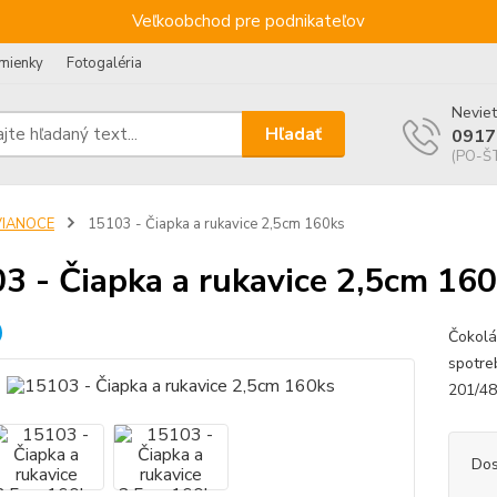
Veľkoobchod pre podnikateľov
mienky
Fotogaléria
Neviet
Hľadať
0917
(PO-ŠT
VIANOCE
15103 - Čiapka a rukavice 2,5cm 160ks
3 - Čiapka a rukavice 2,5cm 16
Čokolá
spotreb
201/4
Dos