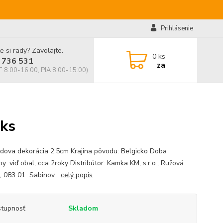
Prihlásenie
e si rady? Zavolajte.
0
ks
 736 531
za
 8:00-16:00, PIA 8:00-15:00)
0ks
dova dekorácia 2,5cm Krajina pôvodu: Belgicko Doba
y: viď obal, cca 2roky Distribútor: Kamka KM, s.r.o., Ružová
8, 083 01 Sabinov
celý popis
tupnosť
Skladom