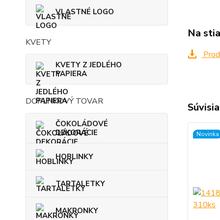
VLASTNÉ LOGO
Na sti
KVETY
Produ
KVETY Z JEDLÉHO
PAPIERA
DOPLNKOVÝ TOVAR
Súvisia
ČOKOLÁDOVÉ
DEKORÁCIE
Novinka
HOBLINKY
TARTALETKY
MAKRONKY