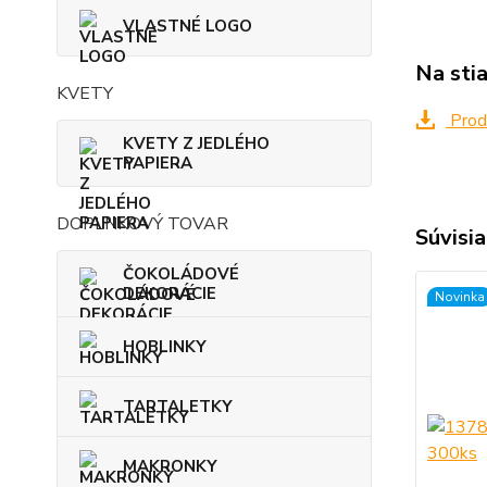
VLASTNÉ LOGO
Na sti
KVETY
Produ
KVETY Z JEDLÉHO
PAPIERA
DOPLNKOVÝ TOVAR
Súvisia
ČOKOLÁDOVÉ
DEKORÁCIE
Novinka
HOBLINKY
TARTALETKY
MAKRONKY