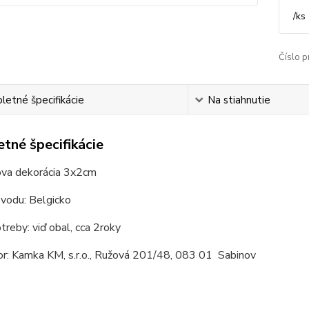
/
ks
Číslo p
etné špecifikácie
Na stiahnutie
tné špecifikácie
va dekorácia 3x2cm
ôvodu: Belgicko
reby: viď obal, cca 2roky
or: Kamka KM, s.r.o., Ružová 201/48, 083 01 Sabinov