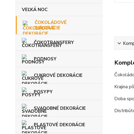
VEĽKÁ NOC
ČOKOLÁDOVÉ
DEKORÁCIE
ČOKOTRANSFERY
Kompl
PODNOSY
Komple
Čokoládo
CUKROVÉ DEKORÁCIE
Krajina p
POSYPY
Doba spot
SVADOBNÉ DEKORÁCIE
Distribút
PLASTOVÉ DEKORÁCIE