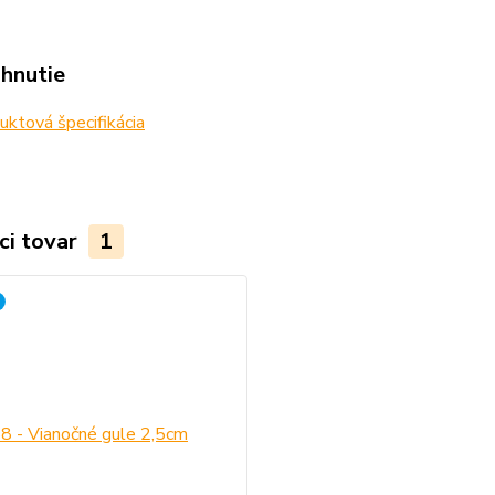
ahnutie
ktová špecifikácia
ci tovar
1