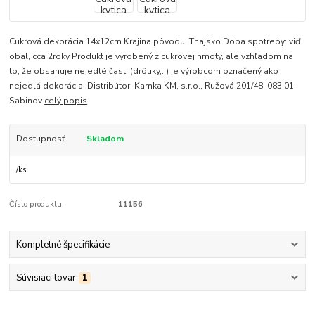
Cukrová dekorácia 14x12cm Krajina pôvodu: Thajsko Doba spotreby: viď
obal, cca 2roky Produkt je vyrobený z cukrovej hmoty, ale vzhľadom na
to, že obsahuje nejedlé časti (drôtiky,..) je výrobcom označený ako
nejedlá dekorácia. Distribútor: Kamka KM, s.r.o., Ružová 201/48, 083 01
Sabinov
celý popis
Dostupnosť
Skladom
/
ks
Číslo produktu:
11156
Kompletné špecifikácie
Súvisiaci tovar
1