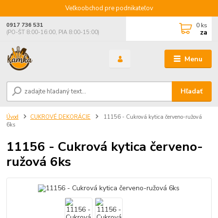
Veľkoobchod pre podnikateľov
0
ks
0917 736 531
za
(PO-ŠT 8:00-16:00, PIA 8:00-15:00)
Menu
Hľadať
Úvod
CUKROVÉ DEKORÁCIE
11156 - Cukrová kytica červeno-ružová
6ks
11156 - Cukrová kytica červeno-
ružová 6ks