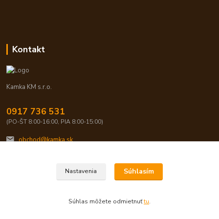
Kontakt
Kamka KM s.r.o.
0917 736 531
(PO-ŠT 8:00-16:00, PIA 8:00-15:00)
obchod@kamka.sk
Súhlasím
Nastavenia
Súhlas môžete odmietnuť
tu
.
Vytvorené na
Eshop-rychlo.sk