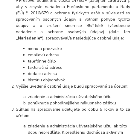
v Prešove, oddiel Sro, vložka 24798/P (ďalej len
„Správca“
),
aby v zmysle nariadenia Európskeho parlamentu a Rady
(EÚ) č. 2016/679 o ochrane fyzických osôb v súvislosti so
spracovaním osobných údajov a voľnom pohybe týchto
údajov a o zrušení smernice 95/46/ES (všeobecné
nariadenie o ochrane osobných údajov) (ďalej len
„Nariadenie“
), spracovával/a nasledujúce osobné údaje:
meno a priezvisko
emailovú adresu
telefónne číslo
fakturačnú adresu
dodaciu adresu
históriu objednávok
Vyššie uvedené osobné údaje budú spracované za účelom:
zriadenie a administrácia užívateľského účtu
ponúknutie pohodlnejšieho nákupného zážitku
Súhlas na spracovanie udeľujete po dobu 5 rokov a to za
účelom:
zriadenie a administrácia užívateľského účtu, ak túto
dobu nepredĺžite. K predĺženiu dochádza aktívnym