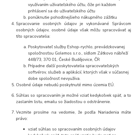
využívaním užívateľského účtu, čiže pri každom
prihlásení sa do užívateľského účtu
ponúknutie pohodlnejšieho nákupného zážitku
Spracovanie osobných údajov je vykonávané Správcom
osobných údajov, osobné údaje však môžu spracovávať aj
títo spracovatelia:
Poskytovateľ služby Eshop-rychlo, prevádzkovanej
spoločnosťou Golemos s.r.o., sídlom Zátkovo nábřeží
448/73, 370 01, České Budějovice, ČR
Prípadne ďalší poskytovatelia spracovateľských
softvérov, služieb a aplikácií, ktorých však v súčasnej
dobe spoločnosť nevyužíva.
Osobné údaje nebudú poskytnuté mimo územia EÚ.
Súhlas so spracovaním je možné vziať kedykoľvek späť, a to
zaslaním listu, emailu so žiadosťou o odstránenie.
Vezmite prosíme na vedomie, že podľa Nariadenia máte
právo:
vziať súhlas so spracovaním osobných údajov