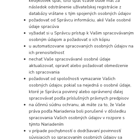
kedykoľvek späť, toto späť vzatie bude mať za
následok odstránenie užívateľskej registrácie z
databázy vrátane s tým spojených osobných údajov
požadovať od Správcu informáciu, aké Vaše osobné
údaje spracúva
vyžiadať si u Správcu prístup k Vašim spracovávaným
osobným údajom a požadovať o ich kópiu
u automatizovane spracovaných osobných údajov na
ich prenositeľnosť
nechať Vaše spracovávané osobné údaje
aktualizovať, opraviť alebo požadovať obmedzenie
ich spracovania
požadovať od spoločnosti vymazanie Vašich
osobných údajov, pokiaľ sa nejedná o osobné údaje,
ktoré je Správca povinný alebo oprávnený ďalej
spracovávať podľa príslušných právnych predpisov
na účinnú súdnu ochranu, ak máte za to, že Vaše
práva podľa Nariadenia boli porušené v dôsledku
spracovania Vašich osobných údajov v rozpore s
týmto Nariadením
v prípade pochybností o dodržiavaní povinností
súvisiacich so spracovaním osobných údajov sa