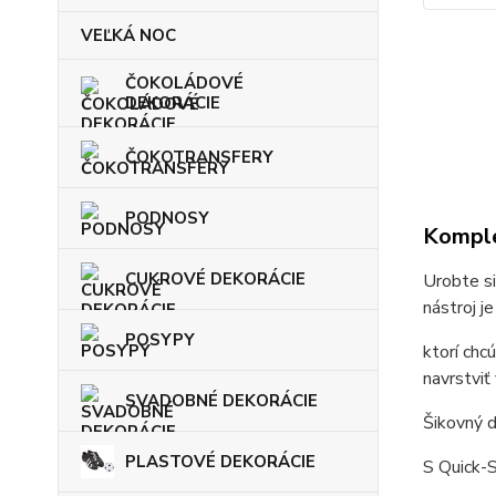
VEĽKÁ NOC
ČOKOLÁDOVÉ
DEKORÁCIE
ČOKOTRANSFERY
PODNOSY
Komple
CUKROVÉ DEKORÁCIE
Urobte si
nástroj j
POSYPY
ktorí ch
navrstviť
SVADOBNÉ DEKORÁCIE
Šikovný d
PLASTOVÉ DEKORÁCIE
S Quick-S