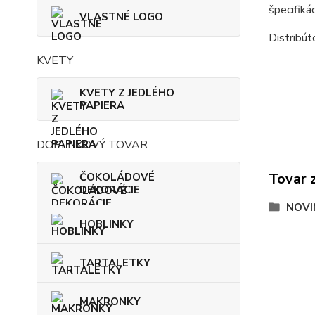
špecifiká
VLASTNÉ LOGO
Distribút
KVETY
KVETY Z JEDLÉHO
PAPIERA
DOPLNKOVÝ TOVAR
Tovar 
ČOKOLÁDOVÉ
DEKORÁCIE
NOVI
HOBLINKY
TARTALETKY
MAKRONKY