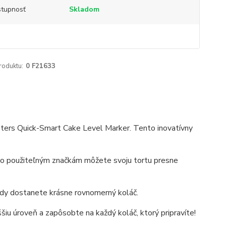
tupnosť
Skladom
roduktu:
0 F21633
sters Quick-Smart Cake Level Marker. Tento inovatívny
cho použiteľným značkám môžete svoju tortu presne
vždy dostanete krásne rovnomerný koláč.
iu úroveň a zapôsobte na každý koláč, ktorý pripravíte!