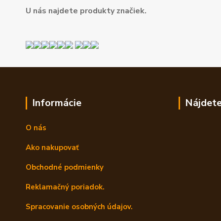
U nás najdete produkty značiek.
Informácie
Nájdete
O nás
Ako nakupovať
Obchodné podmienky
Reklamačný poriadok.
Spracovanie osobných údajov.