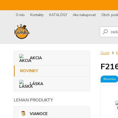
O nás
Kontakty
KATALÓGY
Ako nakupovať
Obch. pod
Úvod
AKCIA
F216
NOVINKY
Novinka
LÁSKA
LEMAN PRODUKTY
VIANOCE