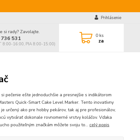
Prihlásenie
e si rady? Zavolajte.
0
ks
 736 531
za
 8:00-16:00, PIA 8:00-15:00)
ač
 si pečenie ešte jednoduchšie a presnejšie s indikátorom
asters Quick-Smart Cake Level Marker. Tento inovatívny
 je určený ako pre hobby pekárov, tak aj pre profesionálov,
chcú vytvárať dokonale rovnomerné vrstvy koláčov. Vďaka
ucho použiteľným značkám môžete svoju to...
celý popis