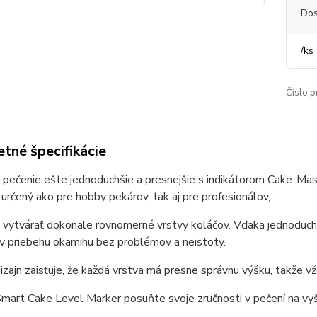
Dos
/
ks
Číslo p
tné špecifikácie
 pečenie ešte jednoduchšie a presnejšie s indikátorom Cake-Ma
e určený ako pre hobby pekárov, tak aj pre profesionálov,
cú vytvárať dokonale rovnomerné vrstvy koláčov. Vďaka jednodu
 v priebehu okamihu bez problémov a neistoty.
izajn zaisťuje, že každá vrstva má presne správnu výšku, takže 
mart Cake Level Marker posuňte svoje zručnosti v pečení na vyšš