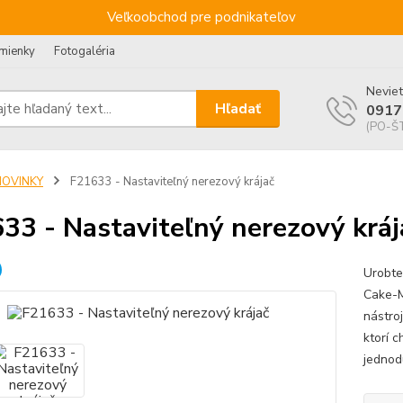
Veľkoobchod pre podnikateľov
mienky
Fotogaléria
Neviet
Hľadať
0917
(PO-ŠT
NOVINKY
F21633 - Nastaviteľný nerezový krájač
33 - Nastaviteľný nerezový kráj
Urobte
Cake-M
nástroj
ktorí 
jednod