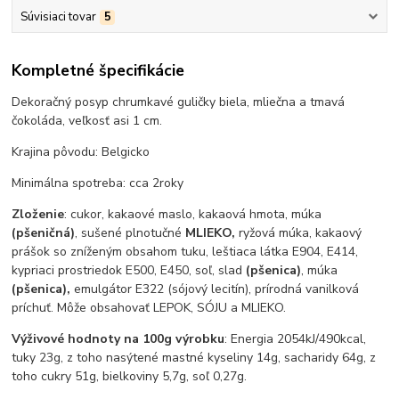
Súvisiaci tovar
5
Kompletné špecifikácie
Dekoračný posyp chrumkavé guličky biela, mliečna a tmavá
čokoláda, veľkosť asi 1 cm.
Krajina pôvodu: Belgicko
Minimálna spotreba: cca 2roky
Zloženie
: cukor, kakaové maslo, kakaová hmota, múka
(pšeničná)
, sušené plnotučné
MLIEKO,
ryžová múka, kakaový
prášok so zníženým obsahom tuku, leštiaca látka E904, E414,
kypriaci prostriedok E500, E450, soľ, slad
(pšenica)
, múka
(pšenica),
emulgátor E322 (sójový lecitín), prírodná vanilková
príchuť. Môže obsahovať LEPOK, SÓJU a MLIEKO.
Výživové hodnoty na 100g výrobku
: Energia 2054kJ/490kcal,
tuky 23g, z toho nasýtené mastné kyseliny 14g, sacharidy 64g, z
toho cukry 51g, bielkoviny 5,7g, soľ 0,27g.