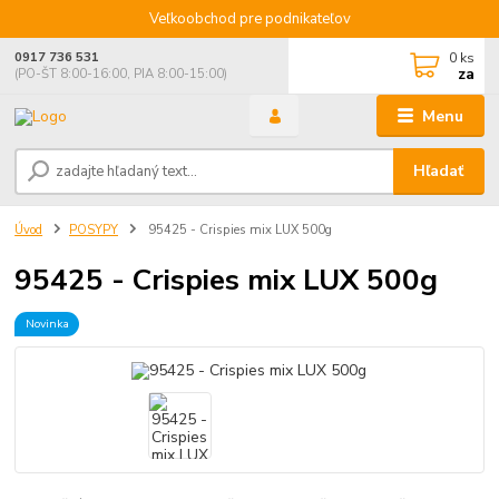
Veľkoobchod pre podnikateľov
0
ks
0917 736 531
za
(PO-ŠT 8:00-16:00, PIA 8:00-15:00)
Menu
Hľadať
Úvod
POSYPY
95425 - Crispies mix LUX 500g
95425 - Crispies mix LUX 500g
Novinka