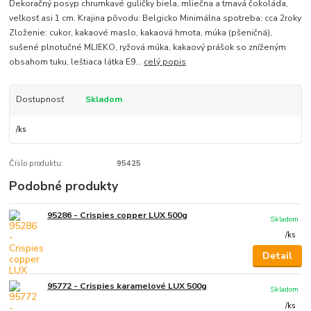
Dekoračný posyp chrumkavé guličky biela, mliečna a tmavá čokoláda,
veľkosť asi 1 cm. Krajina pôvodu: Belgicko Minimálna spotreba: cca 2roky
Zloženie: cukor, kakaové maslo, kakaová hmota, múka (pšeničná),
sušené plnotučné MLIEKO, ryžová múka, kakaový prášok so zníženým
obsahom tuku, leštiaca látka E9...
celý popis
Dostupnosť
Skladom
/
ks
Číslo produktu:
95425
Podobné produkty
95286 - Crispies copper LUX 500g
Skladom
/
ks
Detail
95772 - Crispies karamelové LUX 500g
Skladom
/
ks