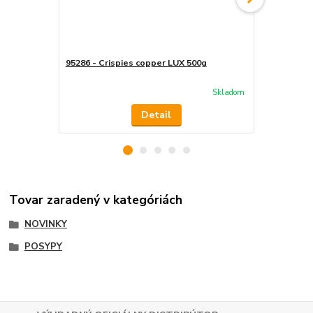
95286 - Crispies copper LUX 500g
95772 - Cri
Skladom
Detail
Tovar zaradený v kategóriách
NOVINKY
POSYPY