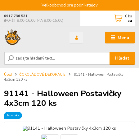
Veľkoobchod pre podnikateľov
0
ks
0917 736 531
za
(PO-ŠT 8:00-16:00, PIA 8:00-15:00)
Menu
Hľadať
Úvod
ČOKOLÁDOVÉ DEKORÁCIE
91141 - Halloween Postavičky
4x3cm 120 ks
91141 - Halloween Postavičky
4x3cm 120 ks
Novinka