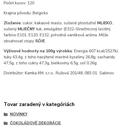
Počet kusov: 120
Krajina pôvodu: Belgicko
Zloženie
: cukor, kakaové maslo, sušené plnotučné
MLIEKO
,
sušený
MLIEČNY
tuk, emulgátor (E322-Slnečnicový lecitín),
farbivo E101, E120, E132, prírodná vanilková aróma. Môže
obsahovať stopy
SÓJE
.
Výživové hodnoty na 100g výrobku
: Energia 607 kcal/2527kJ,
tuky 43,4g, z toho nasýtené mastné kyseliny 26,8g, sacharidy
47,5g, z toho cukry 47,3g, bielkoviny 6,5g, soľ 0,26g.
Distribútor: Kamka KM, s.r.o., Ružová 201/48, 083 01 Sabinov
Tovar zaradený v kategóriách
NOVINKY
ČOKOLÁDOVÉ DEKORÁCIE