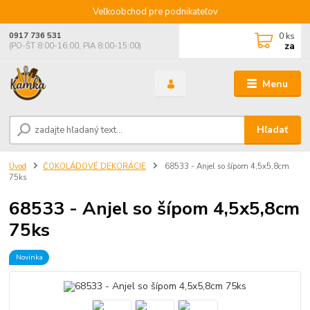
Veľkoobchod pre podnikateľov
0
ks
0917 736 531
za
(PO-ŠT 8:00-16:00, PIA 8:00-15:00)
Menu
Hľadať
Úvod
ČOKOLÁDOVÉ DEKORÁCIE
68533 - Anjel so šípom 4,5x5,8cm
75ks
68533 - Anjel so šípom 4,5x5,8cm
75ks
Novinka