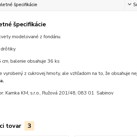
etné špecifikácie
S
tné špecifikácie
kvety modelované z fondánu.
drôtiky
 cm, balenie obsahuje 36 ks
e vyrobený z cukrovej hmoty, ale vzhľadom na to, že obsahuje nej
a.
or: Kamka KM, s.r.o., Ružová 201/48, 083 01 Sabinov
ci tovar
3