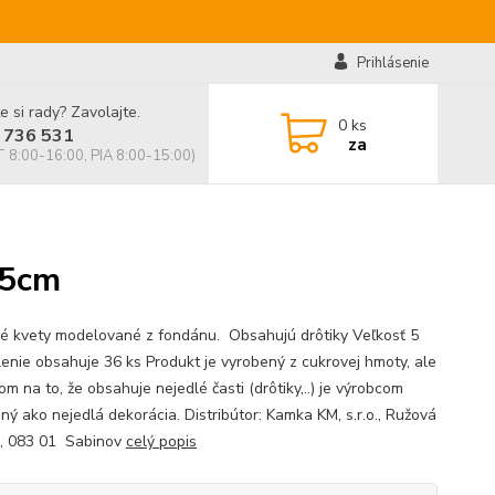
Prihlásenie
e si rady? Zavolajte.
0
ks
 736 531
za
 8:00-16:00, PIA 8:00-15:00)
 5cm
é kvety modelované z fondánu. Obsahujú drôtiky Veľkosť 5
lenie obsahuje 36 ks Produkt je vyrobený z cukrovej hmoty, ale
m na to, že obsahuje nejedlé časti (drôtiky,..) je výrobcom
ný ako nejedlá dekorácia. Distribútor: Kamka KM, s.r.o., Ružová
, 083 01 Sabinov
celý popis