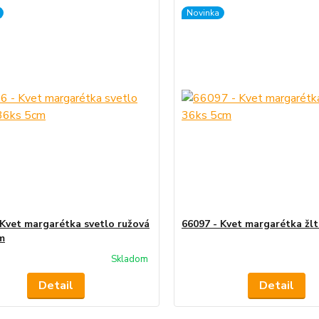
Novinka
 Kvet margarétka svetlo ružová
66097 - Kvet margarétka žl
m
Skladom
Detail
Detail