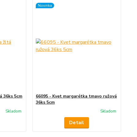
Novinka
tá 36ks 5cm
66095 - Kvet margarétka tmavo ružová
36ks 5cm
Skladom
Skladom
Detail