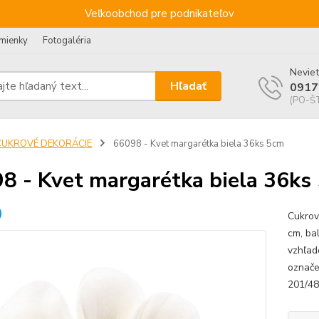
Veľkoobchod pre podnikateľov
mienky
Fotogaléria
Neviet
Hľadať
0917
(PO-ŠT
CUKROVÉ DEKORÁCIE
66098 - Kvet margarétka biela 36ks 5cm
8 - Kvet margarétka biela 36ks
Cukrov
cm, ba
vzhľado
označe
201/48