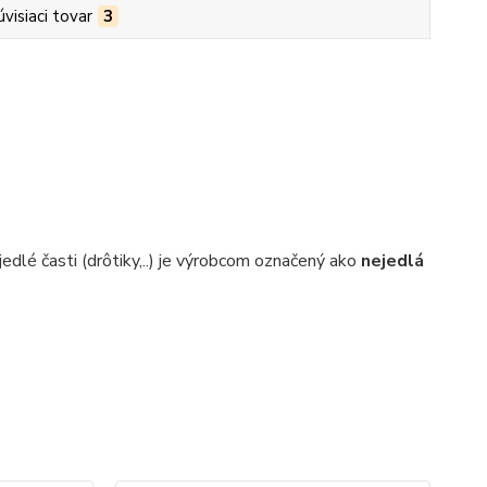
úvisiaci tovar
3
edlé časti (drôtiky,..) je výrobcom označený ako
nejedlá