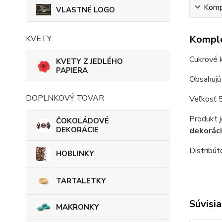
Kompl
VLASTNÉ LOGO
Komple
KVETY
Cukrové 
KVETY Z JEDLÉHO
PAPIERA
Obsahujú 
DOPLNKOVÝ TOVAR
Veľkosť 5
Produkt j
ČOKOLÁDOVÉ
DEKORÁCIE
dekoráci
Distribút
HOBLINKY
TARTALETKY
Súvisia
MAKRONKY