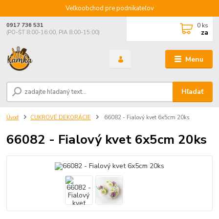
Veľkoobchod pre podnikateľov
0
ks
0917 736 531
za
(PO-ŠT 8:00-16:00, PIA 8:00-15:00)
Menu
Hľadať
Úvod
CUKROVÉ DEKORÁCIE
66082 - Fialový kvet 6x5cm 20ks
66082 - Fialový kvet 6x5cm 20ks