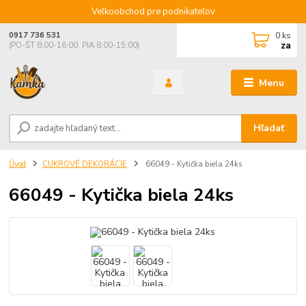
Veľkoobchod pre podnikateľov
0
ks
0917 736 531
za
(PO-ŠT 8:00-16:00, PIA 8:00-15:00)
Menu
Hľadať
Úvod
CUKROVÉ DEKORÁCIE
66049 - Kytička biela 24ks
66049 - Kytička biela 24ks