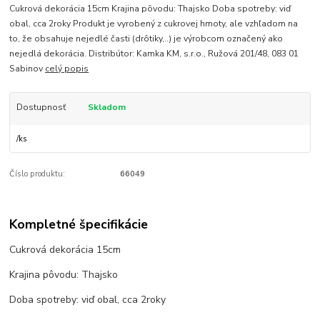
Cukrová dekorácia 15cm Krajina pôvodu: Thajsko Doba spotreby: viď
obal, cca 2roky Produkt je vyrobený z cukrovej hmoty, ale vzhľadom na
to, že obsahuje nejedlé časti (drôtiky,..) je výrobcom označený ako
nejedlá dekorácia. Distribútor: Kamka KM, s.r.o., Ružová 201/48, 083 01
Sabinov
celý popis
Dostupnosť
Skladom
/
ks
Číslo produktu:
66049
Kompletné špecifikácie
Cukrová dekorácia 15cm
Krajina pôvodu: Thajsko
Doba spotreby: viď obal, cca 2roky