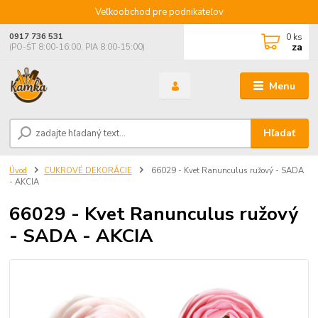
Veľkoobchod pre podnikateľov
0
ks
0917 736 531
za
(PO-ŠT 8:00-16:00, PIA 8:00-15:00)
Menu
Hľadať
Úvod
CUKROVÉ DEKORÁCIE
66029 - Kvet Ranunculus ružový - SADA
- AKCIA
66029 - Kvet Ranunculus ružový
- SADA - AKCIA