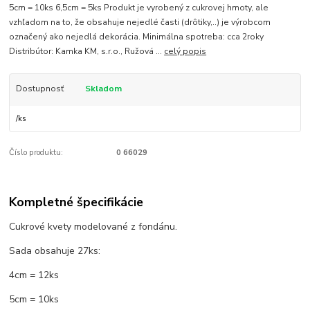
5cm = 10ks 6,5cm = 5ks Produkt je vyrobený z cukrovej hmoty, ale
vzhľadom na to, že obsahuje nejedlé časti (drôtiky,..) je výrobcom
označený ako nejedlá dekorácia. Minimálna spotreba: cca 2roky
Distribútor: Kamka KM, s.r.o., Ružová ...
celý popis
Dostupnosť
Skladom
/
ks
Číslo produktu:
0 66029
Kompletné špecifikácie
Cukrové kvety modelované z fondánu.
Sada obsahuje 27ks:
4cm = 12ks
5cm = 10ks