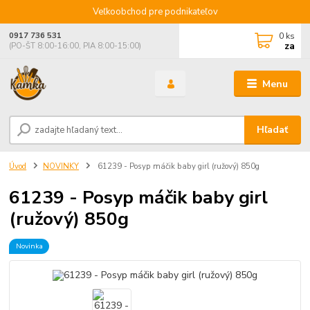
Veľkoobchod pre podnikateľov
0
ks
0917 736 531
za
(PO-ŠT 8:00-16:00, PIA 8:00-15:00)
Menu
Hľadať
Úvod
NOVINKY
61239 - Posyp máčik baby girl (ružový) 850g
61239 - Posyp máčik baby girl
(ružový) 850g
Novinka