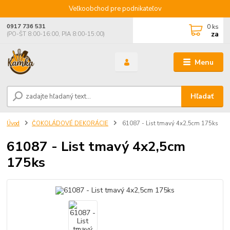
Veľkoobchod pre podnikateľov
0
ks
0917 736 531
za
(PO-ŠT 8:00-16:00, PIA 8:00-15:00)
Menu
Hľadať
Úvod
ČOKOLÁDOVÉ DEKORÁCIE
61087 - List tmavý 4x2,5cm 175ks
61087 - List tmavý 4x2,5cm
175ks