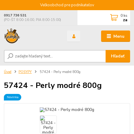
Veľkoobchod pre podnikateľov
0
ks
0917 736 531
za
(PO-ŠT 8:00-16:00, PIA 8:00-15:00)
Menu
Hľadať
Úvod
POSYPY
57424 - Perly modré 800g
57424 - Perly modré 800g
Novinka