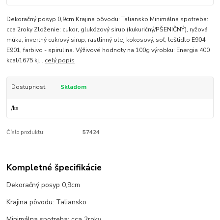
Dekoračný posyp 0,9cm Krajina pôvodu: Taliansko Minimálna spotreba:
cca 2roky Zloženie: cukor, glukózový sirup (kukuričný/PŠENIČNÝ), ryžová
múka, invertný cukrový sirup, rastlinný olej kokosový, soľ, leštidlo E904,
E901, farbivo - spirulina. Výživové hodnoty na 100g výrobku: Energia 400
kcal/1675 kj...
celý popis
Dostupnosť
Skladom
/
ks
Číslo produktu:
57424
Kompletné špecifikácie
Dekoračný posyp 0,9cm
Krajina pôvodu: Taliansko
Minimálna spotreba: cca 2roky