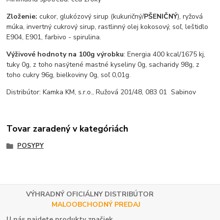
Zloženie:
cukor, glukózový sirup (kukuričný/
PŠENIČNÝ
), ryžová
múka, invertný cukrový sirup, rastlinný olej kokosový, soľ, leštidlo
E904, E901, farbivo - spirulina.
Výživové hodnoty na 100g výrobku
: Energia 400 kcal/1675 kj,
tuky 0g, z toho nasýtené mastné kyseliny 0g, sacharidy 98g, z
toho cukry 96g, bielkoviny 0g, soľ 0,01g.
Distribútor: Kamka KM, s.r.o., Ružová 201/48, 083 01 Sabinov
Tovar zaradený v kategóriách
POSYPY
VÝHRADNÝ OFICIÁLNY DISTRIBÚTOR
MALOOBCHODNÝ PREDAJ
U nás najdete produkty značiek.