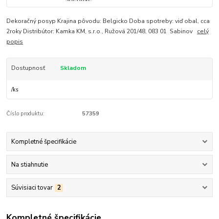
Dekoračný posyp Krajina pôvodu: Belgicko Doba spotreby: viď obal, cca
2roky Distribútor: Kamka KM, s.r.o., Ružová 201/48, 083 01 Sabinov
celý
popis
Dostupnosť
Skladom
/
ks
Číslo produktu:
57359
Kompletné špecifikácie
Na stiahnutie
Súvisiaci tovar
2
Kompletné špecifikácie