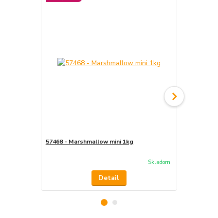
57468 - Marshmallow mini 1kg
57307- Posy
tyčinky 300g
Skladom
Detail