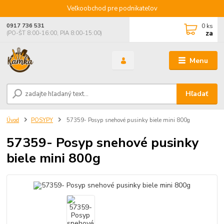
Veľkoobchod pre podnikateľov
0
ks
0917 736 531
za
(PO-ŠT 8:00-16:00, PIA 8:00-15:00)
Menu
Hľadať
Úvod
POSYPY
57359- Posyp snehové pusinky biele mini 800g
57359- Posyp snehové pusinky
biele mini 800g