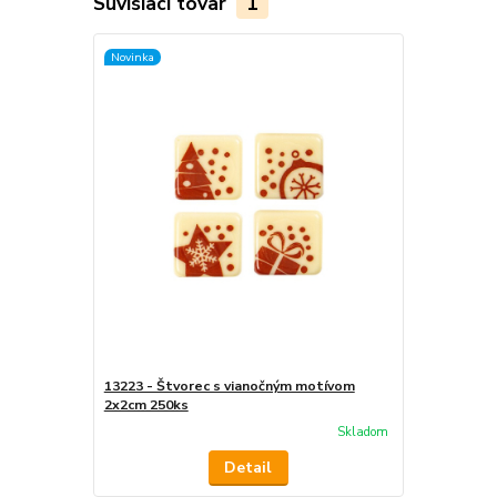
Súvisiaci tovar
1
Novinka
13223 - Štvorec s vianočným motívom
2x2cm 250ks
Skladom
Detail