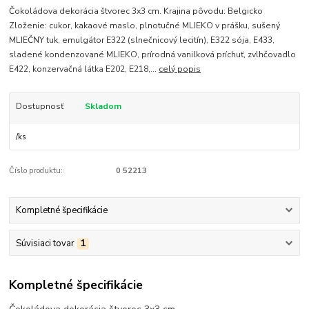
Čokoládova dekorácia štvorec 3x3 cm. Krajina pôvodu: Belgicko
Zloženie: cukor, kakaové maslo, plnotučné MLIEKO v prášku, sušený
MLIEČNY tuk, emulgátor E322 (slnečnicový lecitín), E322 sója, E433,
sladené kondenzované MLIEKO, prírodná vanilková príchuť, zvlhčovadlo
E422, konzervačná látka E202, E218,...
celý popis
Dostupnosť
Skladom
/
ks
Číslo produktu:
0 52213
Kompletné špecifikácie
Súvisiaci tovar
1
Kompletné špecifikácie