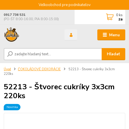
Veľkoobchod pre podnikateľov
0
ks
0917 736 531
za
(PO-ŠT 8:00-16:00, PIA 8:00-15:00)
Menu
Hľadať
Úvod
ČOKOLÁDOVÉ DEKORÁCIE
52213 - Štvorec cukríky 3x3cm
220ks
52213 - Štvorec cukríky 3x3cm
220ks
Novinka