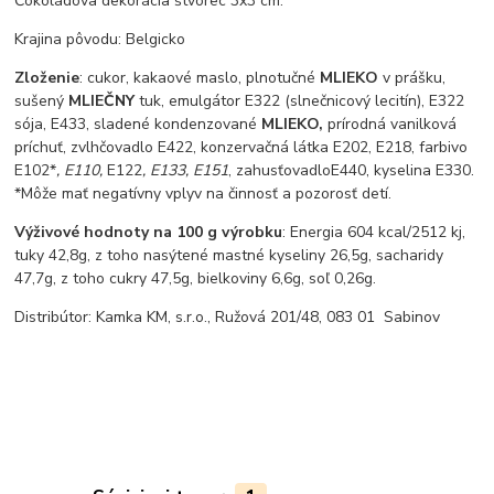
Čokoládova dekorácia štvorec 3x3 cm.
Krajina pôvodu: Belgicko
Zloženie
: cukor, kakaové maslo, plnotučné
MLIEKO
v prášku,
sušený
MLIEČNY
tuk, emulgátor E322 (slnečnicový lecitín), E322
sója, E433, sladené kondenzované
MLIEKO,
prírodná vanilková
príchuť, zvlhčovadlo E422, konzervačná látka E202, E218, farbivo
E102*
, E110,
E122
, E133, E151
, zahusťovadloE440, kyselina E330.
*Môže mať negatívny vplyv na činnosť a pozorosť detí.
Výživové hodnoty na 100 g výrobku
: Energia 604 kcal/2512 kj,
tuky 42,8g, z toho nasýtené mastné kyseliny 26,5g, sacharidy
47,7g, z toho cukry 47,5g, bielkoviny 6,6g, soľ 0,26g.
Distribútor: Kamka KM, s.r.o., Ružová 201/48, 083 01 Sabinov