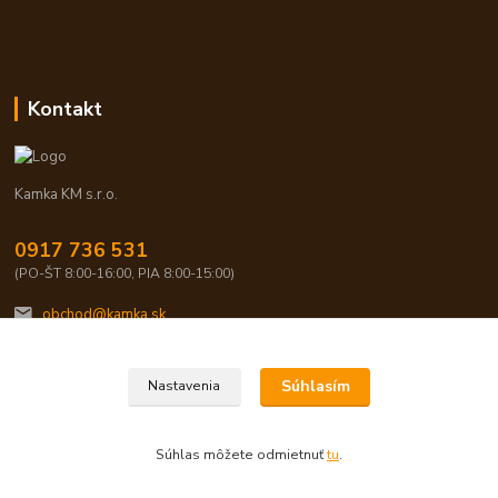
Kontakt
Kamka KM s.r.o.
0917 736 531
(PO-ŠT 8:00-16:00, PIA 8:00-15:00)
obchod@kamka.sk
Súhlasím
Nastavenia
Súhlas môžete odmietnuť
tu
.
Vytvorené na
Eshop-rychlo.sk