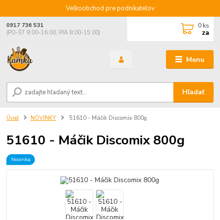
Veľkoobchod pre podnikateľov
0
ks
0917 736 531
za
(PO-ŠT 8:00-16:00, PIA 8:00-15:00)
Menu
Hľadať
Úvod
NOVINKY
51610 - Máčik Discomix 800g
51610 - Máčik Discomix 800g
Novinka