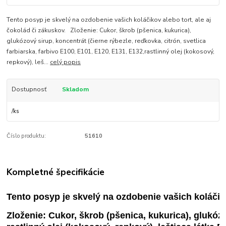
Tento posyp je skvelý na ozdobenie vašich koláčikov alebo tort, ale aj
čokolád či zákuskov. Zloženie: Cukor, škrob (pšenica, kukurica),
glukózový sirup, koncentrát (čierne rýbezle, reďkovka, citrón, svetlica
farbiarska, farbivo E100, E101, E120, E131, E132,rastlinný olej (kokosový,
repkový), leš...
celý popis
Dostupnosť
Skladom
/
ks
Číslo produktu:
51610
Kompletné špecifikácie
Tento posyp je skvelý na ozdobenie vašich koláčikov
Zloženie:
 Cukor, škrob (
pšenica,
 kukurica), glukóz