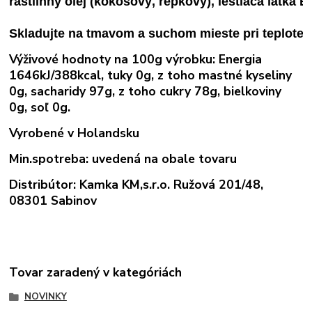
rastlinný olej (kokosový, repkový), leštiaca látka E
Skladujte na tmavom a suchom mieste pri teplote 1
Výživové hodnoty na 100g výrobku
: Energia
1646kJ/388kcal, tuky 0g, z toho mastné kyseliny
0g, sacharidy 97g, z toho cukry 78g, bielkoviny
0g, soľ 0g.
Vyrobené v Holandsku
Min.spotreba: uvedená na obale tovaru
Distribútor: Kamka KM,s.r.o. Ružová 201/48,
08301 Sabinov
Tovar zaradený v kategóriách
NOVINKY