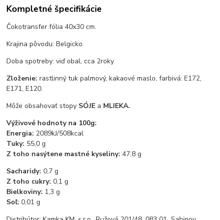
Kompletné špecifikácie
Čokotransfer fólia 40x30 cm.
Krajina pôvodu: Belgicko
Doba spotreby: viď obal, cca 2roky
Zloženie:
rastlinný tuk palmový, kakaové maslo, farbivá: E172,
E171, E120.
Môže obsahovať stopy
SÓJE
a
MLIEKA.
Výživové hodnoty na 100g:
Energia:
2089kJ/508kcal
Tuky:
55,0 g
Z toho nasýtene mastné kyseliny:
47,8 g
Sacharidy:
0,7 g
Z toho cukry:
0,1 g
Bielkoviny:
1,3 g
Soľ:
0,01 g
Distribútor: Kamka KM, s.r.o., Ružová 201/48, 083 01 Sabinov