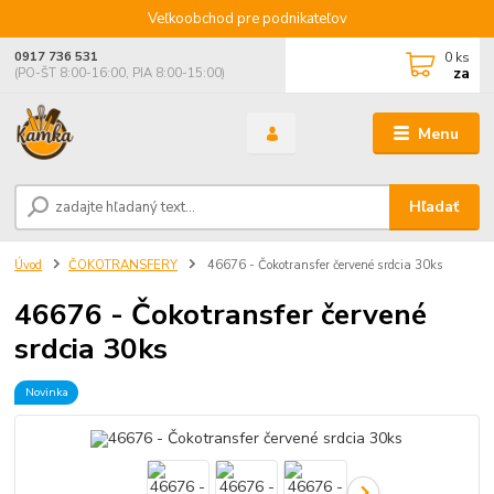
Veľkoobchod pre podnikateľov
0
ks
0917 736 531
za
(PO-ŠT 8:00-16:00, PIA 8:00-15:00)
Menu
Hľadať
Úvod
ČOKOTRANSFERY
46676 - Čokotransfer červené srdcia 30ks
46676 - Čokotransfer červené
srdcia 30ks
Novinka