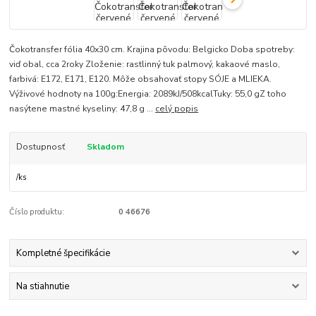
Čokotransfer fólia 40x30 cm. Krajina pôvodu: Belgicko Doba spotreby:
viď obal, cca 2roky Zloženie: rastlinný tuk palmový, kakaové maslo,
farbivá: E172, E171, E120. Môže obsahovať stopy SÓJE a MLIEKA.
Výživové hodnoty na 100g:Energia: 2089kJ/508kcalTuky: 55,0 gZ toho
nasýtene mastné kyseliny: 47,8 g ...
celý popis
Dostupnosť
Skladom
/
ks
Číslo produktu:
0 46676
Kompletné špecifikácie
Na stiahnutie