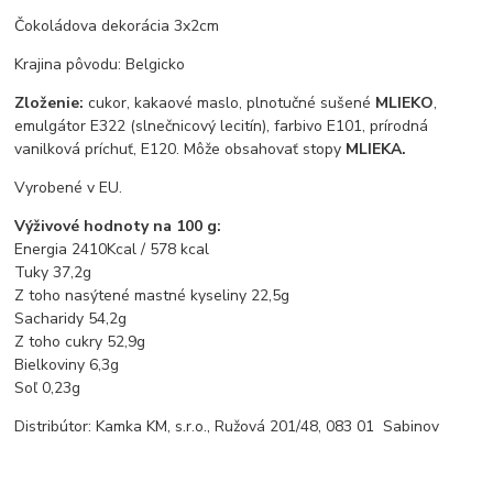
Čokoládova dekorácia 3x2cm
Krajina pôvodu: Belgicko
Zloženie:
cukor, kakaové maslo, plnotučné sušené
MLIEKO
,
emulgátor E322 (slnečnicový lecitín), farbivo E101, prírodná
vanilková príchuť, E120. Môže obsahovať stopy
MLIEKA.
Vyrobené v EU.
Výživové hodnoty na 100 g:
Energia 2410Kcal / 578 kcal
Tuky 37,2g
Z toho nasýtené mastné kyseliny 22,5g
Sacharidy 54,2g
Z toho cukry 52,9g
Bielkoviny 6,3g
Soľ 0,23g
Distribútor: Kamka KM, s.r.o., Ružová 201/48, 083 01 Sabinov