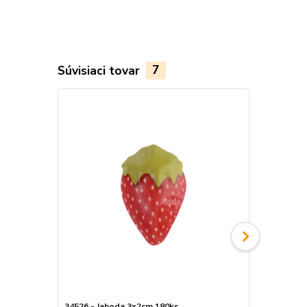
Súvisiaci tovar
7
34526 - Jahoda 3x2cm 180ks
34522 - Ban