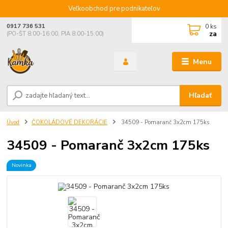
Veľkoobchod pre podnikateľov
0
ks
0917 736 531
za
(PO-ŠT 8:00-16:00, PIA 8:00-15:00)
Menu
Hľadať
Úvod
ČOKOLÁDOVÉ DEKORÁCIE
34509 - Pomaranč 3x2cm 175ks
34509 - Pomaranč 3x2cm 175ks
Novinka