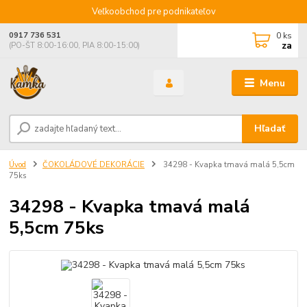
Veľkoobchod pre podnikateľov
0
ks
0917 736 531
za
(PO-ŠT 8:00-16:00, PIA 8:00-15:00)
Menu
Hľadať
Úvod
ČOKOLÁDOVÉ DEKORÁCIE
34298 - Kvapka tmavá malá 5,5cm
75ks
34298 - Kvapka tmavá malá
5,5cm 75ks