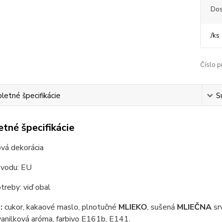
Dos
/
ks
Číslo p
etné špecifikácie
S
tné špecifikácie
vá dekorácia
ôvodu: EU
reby: viď obal
:
cukor, kakaové maslo, plnotučné
MLIEKO
, sušená
MLIEČNA
srv
vanilková aróma, farbivo E161b, E141.