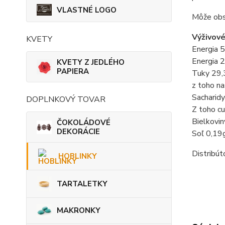
VLASTNÉ LOGO
Môže obs
Výživové
KVETY
Energia 
Energia 
KVETY Z JEDLÉHO
PAPIERA
Tuky 29,
z toho n
Sacharid
DOPLNKOVÝ TOVAR
Z toho c
Bielkovin
ČOKOLÁDOVÉ
DEKORÁCIE
Soľ 0,19
Distribút
HOBLINKY
TARTALETKY
MAKRONKY