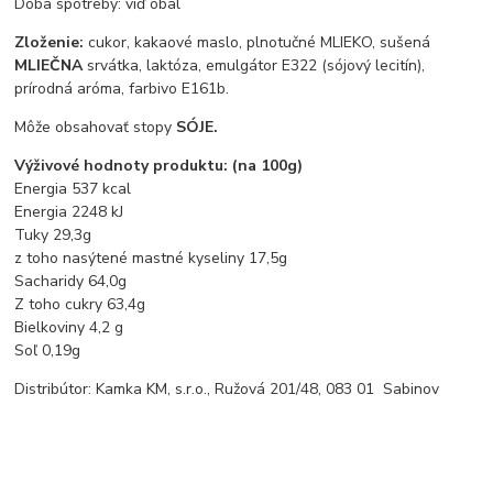
Doba spotreby: viď obal
Zloženie:
cukor, kakaové maslo, plnotučné MLIEKO, sušená
MLIEČNA
srvátka, laktóza, emulgátor E322 (sójový lecitín),
prírodná aróma, farbivo E161b.
Môže obsahovať stopy
SÓJE.
Výživové hodnoty produktu: (na 100g)
Energia 537 kcal
Energia 2248 kJ
Tuky 29,3g
z toho nasýtené mastné kyseliny 17,5g
Sacharidy 64,0g
Z toho cukry 63,4g
Bielkoviny 4,2 g
Soľ 0,19g
Distribútor: Kamka KM, s.r.o., Ružová 201/48, 083 01 Sabinov