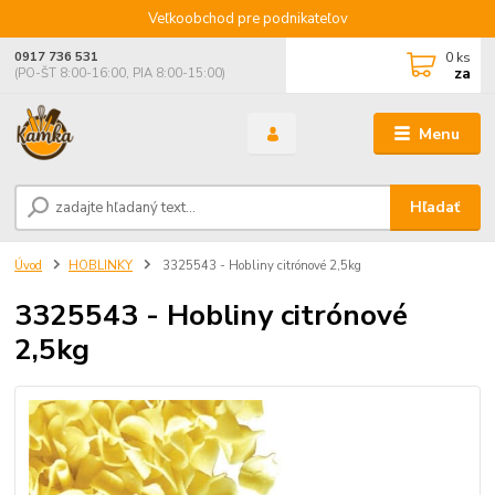
Veľkoobchod pre podnikateľov
0
ks
0917 736 531
za
(PO-ŠT 8:00-16:00, PIA 8:00-15:00)
Menu
Hľadať
Úvod
HOBLINKY
3325543 - Hobliny citrónové 2,5kg
3325543 - Hobliny citrónové
2,5kg