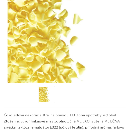
Čokoládová dekorácia Krajina pôvodu: EU Doba spotreby: viď obal
Zloženie: cukor, kakaové maslo, plnotučné MLIEKO, sušená MLIEČNA
srvátka, laktóza, emulgátor E322 (sójový lecitín), prírodná aróma, farbivo