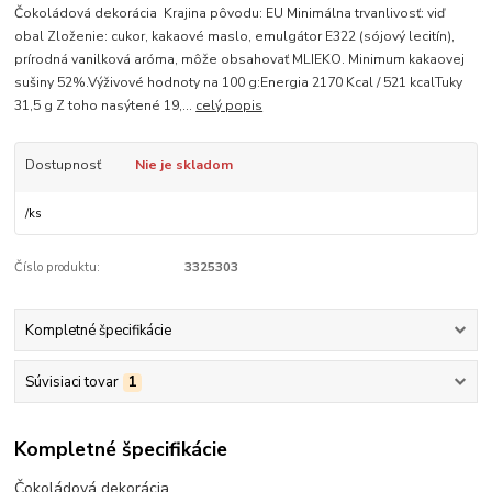
Čokoládová dekorácia Krajina pôvodu: EU Minimálna trvanlivosť: viď
obal Zloženie: cukor, kakaové maslo, emulgátor E322 (sójový lecitín),
prírodná vanilková aróma, môže obsahovať MLIEKO. Minimum kakaovej
sušiny 52%.Výživové hodnoty na 100 g:Energia 2170 Kcal / 521 kcalTuky
31,5 g Z toho nasýtené 19,...
celý popis
Dostupnosť
Nie je skladom
/
ks
Číslo produktu:
3325303
Kompletné špecifikácie
Súvisiaci tovar
1
Kompletné špecifikácie
Čokoládová dekorácia