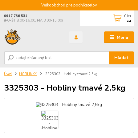
Veľkoobchod pre podnikateľov
0
ks
0917 736 531
za
(PO-ŠT 8:00-16:00, PIA 8:00-15:00)
Menu
Hľadať
Úvod
HOBLINKY
3325303 - Hobliny tmavé 2,5kg
3325303 - Hobliny tmavé 2,5kg