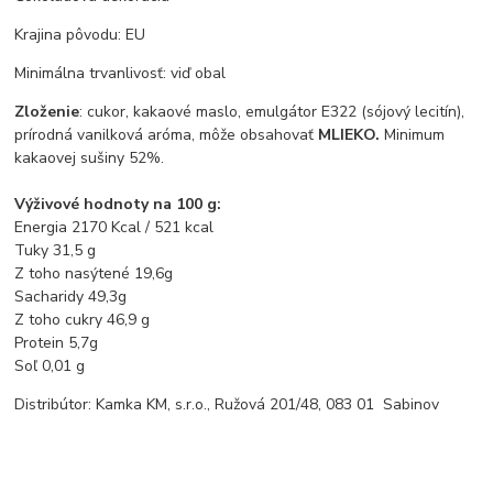
Krajina pôvodu: EU
Minimálna trvanlivosť: viď obal
Zloženie
: cukor, kakaové maslo, emulgátor E322 (sójový lecitín),
prírodná vanilková aróma, môže obsahovať
MLIEKO.
Minimum
kakaovej sušiny 52%.
Výživové hodnoty na 100 g:
Energia 2170 Kcal / 521 kcal
Tuky 31,5 g
Z toho nasýtené 19,6g
Sacharidy 49,3g
Z toho cukry 46,9 g
Protein 5,7g
Soľ 0,01 g
Distribútor: Kamka KM, s.r.o., Ružová 201/48, 083 01 Sabinov