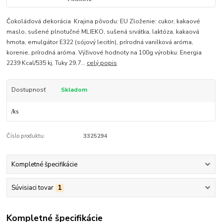
Čokoládová dekorácia Krajina pôvodu: EU Zloženie: cukor, kakaové
maslo, sušené plnotučné MLIEKO, sušená srvátka, laktóza, kakaová
hmota, emulgátor E322 (sójový lecitín), prírodná vanilková aróma,
korenie, prírodná aróma. Výživové hodnoty na 100g výrobku: Energia
2239 Kcal/535 kj, Tuky 29,7...
celý popis
Dostupnosť
Skladom
/
ks
Číslo produktu:
3325294
Kompletné špecifikácie
Súvisiaci tovar
1
Kompletné špecifikácie