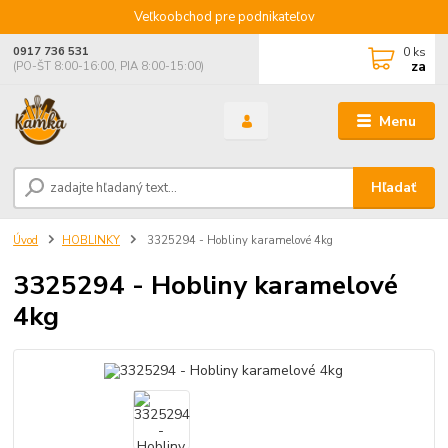
Veľkoobchod pre podnikateľov
0
ks
0917 736 531
za
(PO-ŠT 8:00-16:00, PIA 8:00-15:00)
Menu
Hľadať
Úvod
HOBLINKY
3325294 - Hobliny karamelové 4kg
3325294 - Hobliny karamelové
4kg