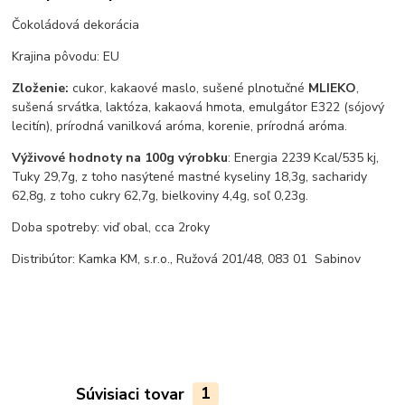
Čokoládová dekorácia
Krajina pôvodu: EU
Zloženie:
cukor, kakaové maslo, sušené plnotučné
MLIEKO
,
sušená srvátka, laktóza, kakaová hmota, emulgátor E322 (sójový
lecitín), prírodná vanilková aróma, korenie, prírodná aróma.
Výživové hodnoty na 100g výrobku
: Energia 2239 Kcal/535 kj,
Tuky 29,7g, z toho nasýtené mastné kyseliny 18,3g, sacharidy
62,8g, z toho cukry 62,7g, bielkoviny 4,4g, soľ 0,23g.
Doba spotreby: viď obal, cca 2roky
Distribútor: Kamka KM, s.r.o., Ružová 201/48, 083 01 Sabinov
Súvisiaci tovar
1