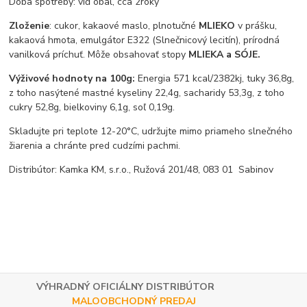
Doba spotreby: viď obal, cca 2roky
Zloženie
: cukor, kakaové maslo, plnotučné
MLIEKO
v prášku,
kakaová hmota, emulgátor E322 (Slnečnicový lecitín), prírodná
vanilková príchuť. Môže obsahovať stopy
MLIEKA a SÓJE.
Výživové hodnoty na 100g:
Energia 571 kcal/2382kj, tuky 36,8g,
z toho nasýtené mastné kyseliny 22,4g, sacharidy 53,3g, z toho
cukry 52,8g, bielkoviny 6,1g, soľ 0,19g.
Skladujte pri teplote 12-20°C, udržujte mimo priameho slnečného
žiarenia a chránte pred cudzími pachmi.
Distribútor: Kamka KM, s.r.o., Ružová 201/48, 083 01 Sabinov
VÝHRADNÝ OFICIÁLNY DISTRIBÚTOR
MALOOBCHODNÝ PREDAJ