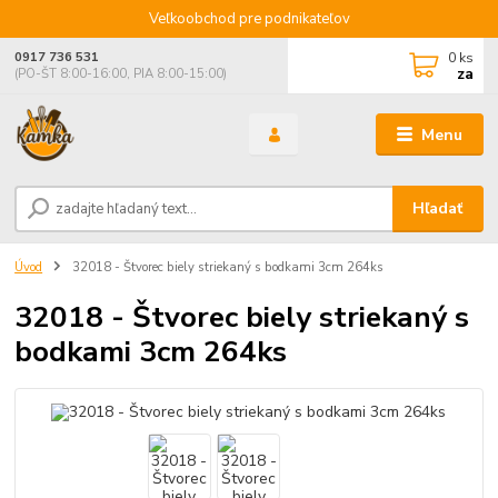
Veľkoobchod pre podnikateľov
0
ks
0917 736 531
za
(PO-ŠT 8:00-16:00, PIA 8:00-15:00)
Menu
Hľadať
Úvod
32018 - Štvorec biely striekaný s bodkami 3cm 264ks
32018 - Štvorec biely striekaný s
bodkami 3cm 264ks