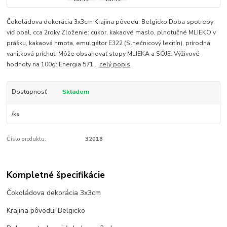
Čokoládova dekorácia 3x3cm Krajina pôvodu: Belgicko Doba spotreby:
viď obal, cca 2roky Zloženie: cukor, kakaové maslo, plnotučné MLIEKO v
prášku, kakaová hmota, emulgátor E322 (Slnečnicový lecitín), prírodná
vanilková príchuť. Môže obsahovať stopy MLIEKA a SÓJE. Výživové
hodnoty na 100g: Energia 571...
celý popis
Dostupnosť
Skladom
/
ks
Číslo produktu:
32018
Kompletné špecifikácie
Čokoládova dekorácia 3x3cm
Krajina pôvodu: Belgicko