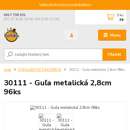
Veľkoobchod pre podnikateľov
0
ks
0917 736 531
za
(PO-ŠT 8:00-16:00, PIA 8:00-15:00)
Menu
Hľadať
Úvod
ČOKOLÁDOVÉ DEKORÁCIE
30111 - Guľa metalická 2,8cm 96ks
30111 - Guľa metalická 2,8cm
96ks