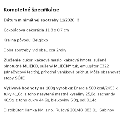
Kompletné špecifikácie
Dátum minimálnej spotreby 11/2026 !!!
Čokoládova dekorácia 11,8 x 0,7 cm
Krajina pôvodu: Belgicko
Doba spotreby: viď obal, cca 2roky
Zloženie
: cukor, kakaové maslo, kakaová hmota, sušené
plnotučné
MLIEKO
, sušený
MLIEČNY
tuk, emulgátor E322
(slnečnicový lecitín), prírodná vanilková príchuť. Môže obsahovať
stopy
SÓJE
.
Výživové hodnoty na 100g výrobku
: Energia 589 kcal/2453 kj,
tuky 41,0g, z toho nasýtené mastné kyseliny 25,0g, sacharidy
46,9g, z toho cukry 44,6g, bielkoviny 5,9g, soľ 0,14g.
Distribútor: Kamka KM, s.r.o., Ružová 201/48, 083 01 Sabinov