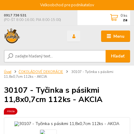
Veľkoobchod pre podnikateľov
0
ks
0917 736 531
za
(PO-ŠT 8:00-16:00, PIA 8:00-15:00)
Menu
Hľadať
Úvod
ČOKOLÁDOVÉ DEKORÁCIE
30107 - Tyčinka s pásikmi
11,8x0,7cm 112ks - AKCIA
30107 - Tyčinka s pásikmi
11,8x0,7cm 112ks - AKCIA
Akcia