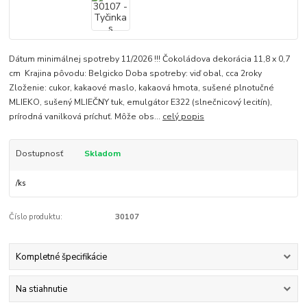
Dátum minimálnej spotreby 11/2026 !!! Čokoládova dekorácia 11,8 x 0,7
cm Krajina pôvodu: Belgicko Doba spotreby: viď obal, cca 2roky
Zloženie: cukor, kakaové maslo, kakaová hmota, sušené plnotučné
MLIEKO, sušený MLIEČNY tuk, emulgátor E322 (slnečnicový lecitín),
prírodná vanilková príchuť. Môže obs...
celý popis
Dostupnosť
Skladom
/
ks
Číslo produktu:
30107
Kompletné špecifikácie
Na stiahnutie