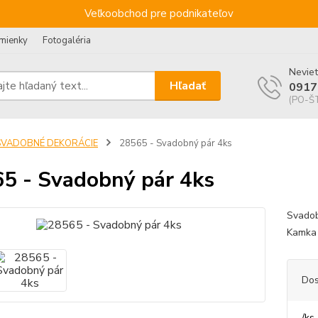
Veľkoobchod pre podnikateľov
mienky
Fotogaléria
Neviet
Hľadať
0917
(PO-ŠT
SVADOBNÉ DEKORÁCIE
28565 - Svadobný pár 4ks
5 - Svadobný pár 4ks
Svadob
Kamka 
Dos
/
ks