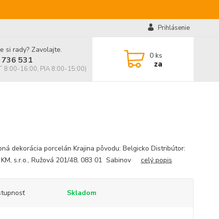
Prihlásenie
e si rady? Zavolajte.
0
ks
 736 531
za
 8:00-16:00, PIA 8:00-15:00)
ná dekorácia porcelán Krajina pôvodu: Belgicko Distribútor:
KM, s.r.o., Ružová 201/48, 083 01 Sabinov
celý popis
tupnosť
Skladom