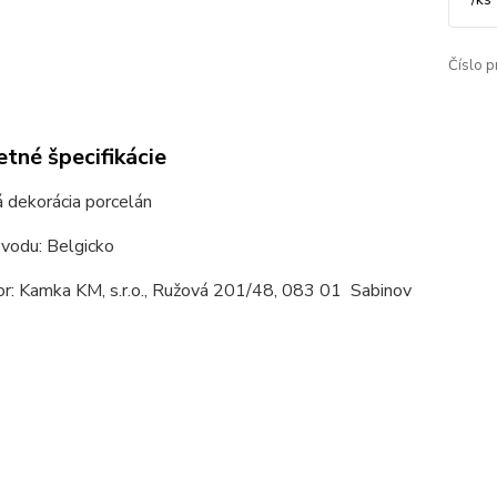
Číslo p
tné špecifikácie
 dekorácia porcelán
ôvodu: Belgicko
or: Kamka KM, s.r.o., Ružová 201/48, 083 01 Sabinov