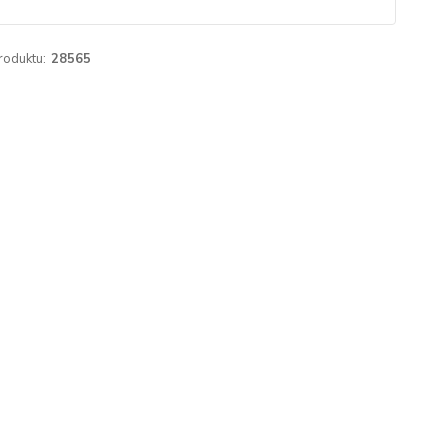
roduktu:
28565