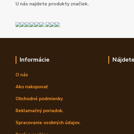
U nás najdete produkty značiek.
Informácie
Nájdete
O nás
Ako nakupovať
Obchodné podmienky
Reklamačný poriadok.
Spracovanie osobných údajov.