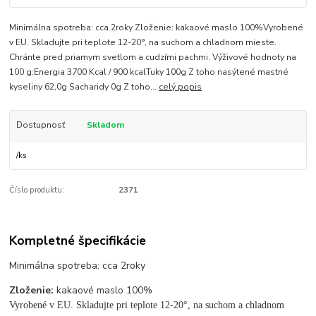
Minimálna spotreba: cca 2roky Zloženie: kakaové maslo 100%Vyrobené
v EU. Skladujte pri teplote 12-20°, na suchom a chladnom mieste.
Chránte pred priamym svetlom a cudzími pachmi. Výživové hodnoty na
100 g:Energia 3700 Kcal / 900 kcalTuky 100g Z toho nasýtené mastné
kyseliny 62,0g Sacharidy 0g Z toho...
celý popis
Dostupnosť
Skladom
/
ks
Číslo produktu:
2371
Kompletné špecifikácie
Minimálna spotreba: cca 2roky
Zloženie:
kakaové maslo 100%
Vyrobené v EU. Skladujte pri teplote 12-20°, na suchom a chladnom