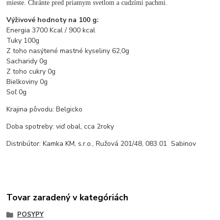
mieste. Chránte pred priamym svetlom a cudzími pachmi.
Výživové hodnoty na 100 g:
Energia 3700 Kcal / 900 kcal
Tuky 100g
Z toho nasýtené mastné kyseliny 62,0g
Sacharidy 0g
Z toho cukry 0g
Bielkoviny 0g
Soľ 0g
Krajina pôvodu: Belgicko
Doba spotreby: viď obal, cca 2roky
Distribútor: Kamka KM, s.r.o., Ružová 201/48, 083 01 Sabinov
Tovar zaradený v kategóriách
POSYPY