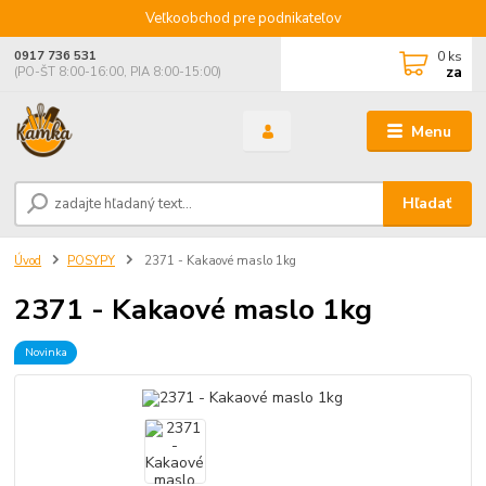
Veľkoobchod pre podnikateľov
0
ks
0917 736 531
za
(PO-ŠT 8:00-16:00, PIA 8:00-15:00)
Menu
Hľadať
Úvod
POSYPY
2371 - Kakaové maslo 1kg
2371 - Kakaové maslo 1kg
Novinka