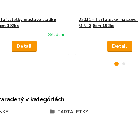
 Tartaletky maslové sladké
22031 - Tartaletky maslové
8cm 192ks
MINI 3,8cm 192ks
Skladom
Detail
Detail
zaradený v kategóriách
NKY
TARTALETKY