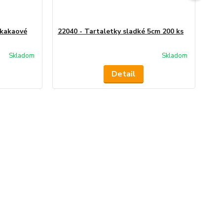
 kakaové
22040 - Tartaletky sladké 5cm 200 ks
22
Skladom
Skladom
Detail