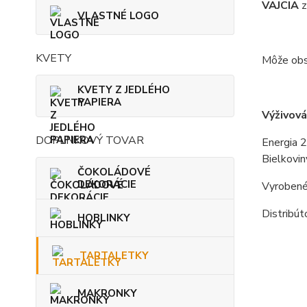
VAJCIA
z
VLASTNÉ LOGO
KVETY
Môže obs
KVETY Z JEDLÉHO
PAPIERA
Výživová
DOPLNKOVÝ TOVAR
Energia 2
Bielkovin
ČOKOLÁDOVÉ
DEKORÁCIE
Vyrobené
Distribút
HOBLINKY
TARTALETKY
MAKRONKY