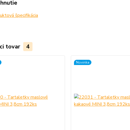
ahnutie
ktová špecifikácia
ci tovar
4
Novinka