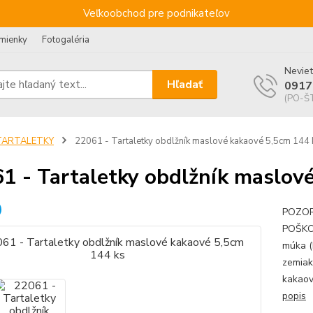
Veľkoobchod pre podnikateľov
mienky
Fotogaléria
Neviet
Hľadať
0917
(PO-ŠT
TARTALETKY
22061 - Tartaletky obdlžník maslové kakaové 5,5cm 144 
1 - Tartaletky obdlžník maslov
POZOR!
POŠKO
múka (
zemiak
kakaov
popis