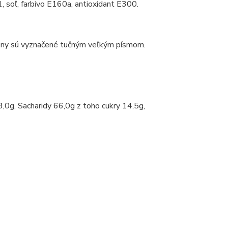
 soľ, farbivo E160a, antioxidant E300.
ny sú vyznačené tučným veľkým písmom.
0g, Sacharidy 66,0g z toho cukry 14,5g,