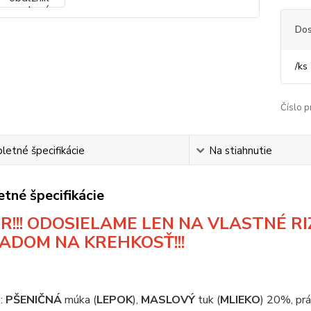
Dos
/
ks
Číslo p
etné špecifikácie
Na stiahnutie
tné špecifikácie
R!!! ODOSIELAME LEN NA VLASTNÉ RIZ
ADOM NA KREHKOSŤ!!!
e
:
PŠENIČNÁ
múka (
LEPOK
),
MASLOVÝ
tuk (
MLIEKO
) 20%, prá