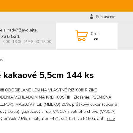
Prihlásenie
e si rady? Zavolajte.
0
ks
 736 531
za
 8:00-16:00, PIA 8:00-15:00)
ks
é kakaové 5,5cm 144 ks
!! ODOSIELAME LEN NA VLASTNÉ RIZIKO!!! RIZIKO
DENIA VZHĽADOM NA KREHKOSŤ!!! Zloženie: PŠENIČNÁ
LEPOK), MASLOVÝ tuk (MLIEKO) 20%, práškový cukor (cukor a
ový škrob), glukózový sirup, VAJCIA z voľného chovu (VAJCIA),
ý prášok 2,5%, emulgátor E471, soľ, farbivo E160a, ant...
celý