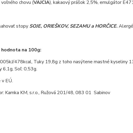
 voľného chovu (
VAJCIA
), kakaový prášok 2,5%, emulgátor E471,
ahovať stopy
SOJE, ORIEŠKOV, SEZAMU a HORČICE
.
Alergé
 hodnota na 100g:
005kJ/478kcal, Tuky 19,8g z toho nasýtene mastné kyseliny 13,
y 6,1g, Soľ: 0,53g.
 v EÚ.
or: Kamka KM, s.r.o., Ružová 201/48, 083 01 Sabinov