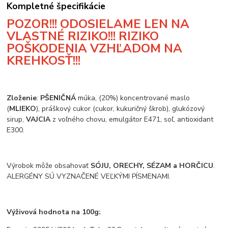
Kompletné špecifikácie
POZOR!!! ODOSIELAME LEN NA
VLASTNÉ RIZIKO!!! RIZIKO
POŠKODENIA VZHĽADOM NA
KREHKOSŤ!!!
Zloženie
:
PŠENIČNÁ
múka, (20%) koncentrované maslo
(
MLIEKO
), práškový cukor (cukor, kukuričný škrob), glukózový
sirup,
VAJCIA
z voľného chovu, emulgátor E471, soľ, antioxidant
E300.
Výrobok môže obsahovať
SÓJU, ORECHY, SÉZAM a HORČICU
.
ALERGÉNY SÚ VYZNAČENÉ VEĽKÝMI PÍSMENAMI.
Výživová hodnota na 100g: