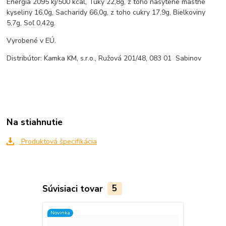
Energia 2095 kj/500 kcal, Tuky 22,8g, z toho nasýtené mastné
kyseliny 16,0g, Sacharidy 66,0g, z toho cukry 17,9g, Bielkoviny
5,7g, Soľ 0,42g.
Vyrobené v EÚ.
Distribútor: Kamka KM, s.r.o., Ružová 201/48, 083 01 Sabinov
Na stiahnutie
Produktová špecifikácia
Súvisiaci tovar
5
Novinka
Novinka