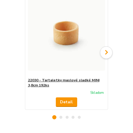
22030 - Tartaletky maslové sladké MINI
22031 - Tar
3,8cm 192ks
3,8cm 192ks
Skladom
Detail