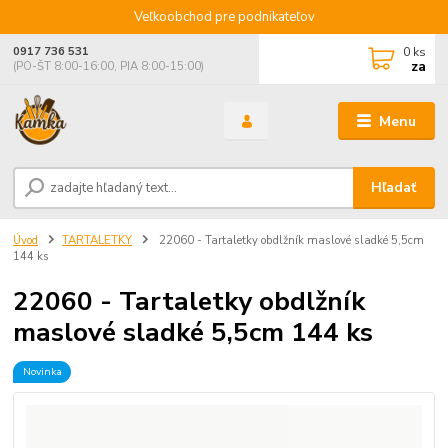
Veľkoobchod pre podnikateľov
0
ks
0917 736 531
za
(PO-ŠT 8:00-16:00, PIA 8:00-15:00)
Menu
Hľadať
Úvod
TARTALETKY
22060 - Tartaletky obdlžník maslové sladké 5,5cm
144 ks
22060 - Tartaletky obdlžník
maslové sladké 5,5cm 144 ks
Novinka