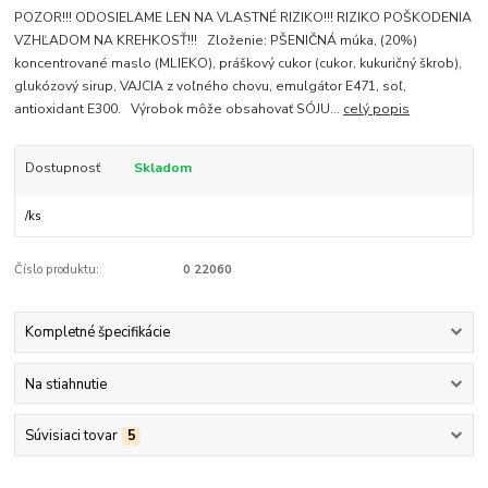
POZOR!!! ODOSIELAME LEN NA VLASTNÉ RIZIKO!!! RIZIKO POŠKODENIA
VZHĽADOM NA KREHKOSŤ!!! Zloženie: PŠENIČNÁ múka, (20%)
koncentrované maslo (MLIEKO), práškový cukor (cukor, kukuričný škrob),
glukózový sirup, VAJCIA z voľného chovu, emulgátor E471, soľ,
antioxidant E300. Výrobok môže obsahovať SÓJU...
celý popis
Dostupnosť
Skladom
/
ks
Číslo produktu:
0 22060
Kompletné špecifikácie
Na stiahnutie
Súvisiaci tovar
5