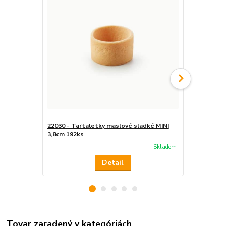
22030 - Tartaletky maslové sladké MINI
22031 - Tar
3,8cm 192ks
3,8cm 192ks
Skladom
Detail
Tovar zaradený v kategóriách