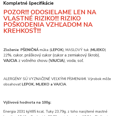
Kompletné špecifikácie
POZOR!!! ODOSIELAME LEN NA
VLASTNÉ RIZIKO!!! RIZIKO
POŠKODENIA VZHĽADOM NA
KREHKOSŤ!!!
Zloženie
:
PŠENIČNÁ
múka (
LEPOK
), MASLOVÝ tuk (
MLIEKO
)
%, cukor, práškový cukor (cukor a zemiakový škrob),
22
VAJCIA
z voľného chovu (
VAJCIA
), voda, soľ.
ALERGÉNY SÚ VYZNAČENÉ VEĽKÝMI PÍSMENAMI. Výrobok môže
obsahovať
LEPOK, MLIEKO a VAJCIA
.
Výživová hodnota na 100g:
Energia 2031 kj/485 kcal, Tuky 23,79g, z toho nasýtené mastné