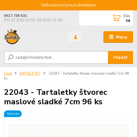
Veľkoobchod pre podnikateľov
0
ks
0917 736 531
za
(PO-ŠT 8:00-16:00, PIA 8:00-15:00)
Menu
Hľadať
Úvod
TARTALETKY
22043 - Tartaletky štvorec maslové sladké 7cm 96
ks
22043 - Tartaletky štvorec
maslové sladké 7cm 96 ks
Novinka