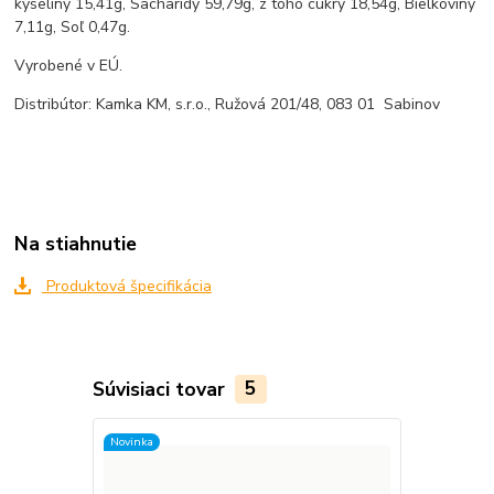
kyseliny 15,41g, Sacharidy 59,79g, z toho cukry 18,54g, Bielkoviny
7,11g, Soľ 0,47g.
Vyrobené v EÚ.
Distribútor: Kamka KM, s.r.o., Ružová 201/48, 083 01 Sabinov
Na stiahnutie
Produktová špecifikácia
Súvisiaci tovar
5
Novinka
Novinka