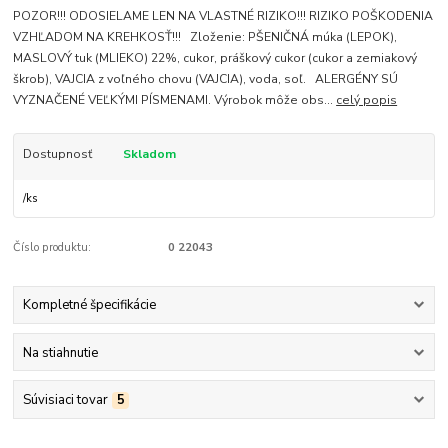
POZOR!!! ODOSIELAME LEN NA VLASTNÉ RIZIKO!!! RIZIKO POŠKODENIA
VZHĽADOM NA KREHKOSŤ!!! Zloženie: PŠENIČNÁ múka (LEPOK),
MASLOVÝ tuk (MLIEKO) 22%, cukor, práškový cukor (cukor a zemiakový
škrob), VAJCIA z voľného chovu (VAJCIA), voda, soľ. ALERGÉNY SÚ
VYZNAČENÉ VEĽKÝMI PÍSMENAMI. Výrobok môže obs...
celý popis
Dostupnosť
Skladom
/
ks
Číslo produktu:
0 22043
Kompletné špecifikácie
Na stiahnutie
Súvisiaci tovar
5