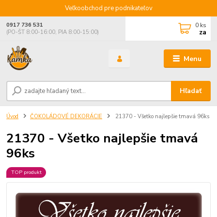
Veľkoobchod pre podnikateľov
0
ks
0917 736 531
za
(PO-ŠT 8:00-16:00, PIA 8:00-15:00)
Menu
Hľadať
Úvod
ČOKOLÁDOVÉ DEKORÁCIE
21370 - Všetko najlepšie tmavá 96ks
21370 - Všetko najlepšie tmavá
96ks
TOP produkt