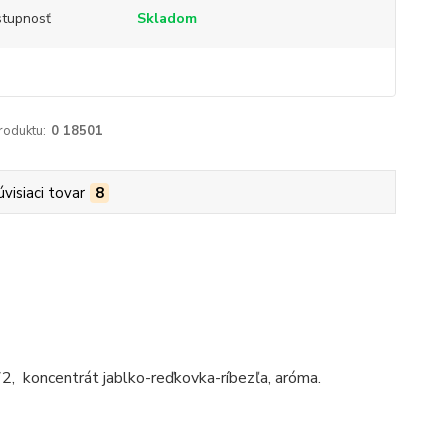
tupnosť
Skladom
roduktu:
0 18501
úvisiaci tovar
8
2, koncentrát jablko-reďkovka-ríbezľa, aróma.