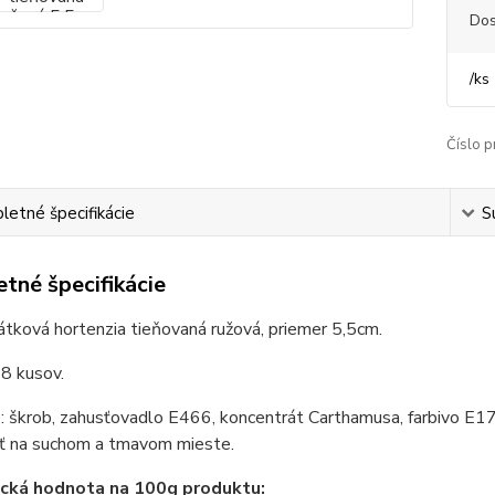
Dos
/
ks
Číslo p
etné špecifikácie
S
tné špecifikácie
átková hortenzia tieňovaná ružová, priemer 5,5cm.
8 kusov.
e
: škrob, zahusťovadlo E466, koncentrát Carthamusa, farbivo E17
ť na suchom a tmavom mieste.
ická hodnota na 100g produktu: