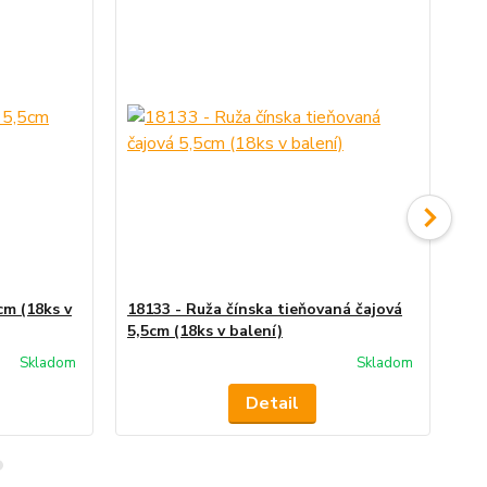
cm (18ks v
18133 - Ruža čínska tieňovaná čajová
18
5,5cm (18ks v balení)
5,5
Skladom
Skladom
Detail