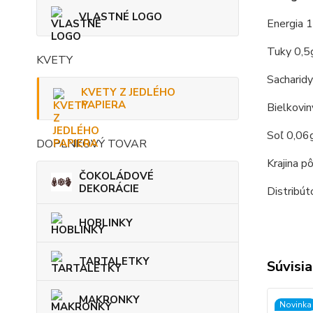
VLASTNÉ LOGO
Energia 1
Tuky 0,5
KVETY
Sacharidy
KVETY Z JEDLÉHO
PAPIERA
Bielkovin
Soľ 0,06
DOPLNKOVÝ TOVAR
Krajina p
ČOKOLÁDOVÉ
DEKORÁCIE
Distribút
HOBLINKY
TARTALETKY
Súvisia
MAKRONKY
Novinka