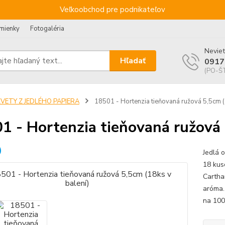
Veľkoobchod pre podnikateľov
mienky
Fotogaléria
Neviet
Hľadať
0917
(PO-ŠT
KVETY Z JEDLÉHO PAPIERA
18501 - Hortenzia tieňovaná ružová 5,5cm (
1 - Hortenzia tieňovaná ružová 
Jedlá 
18 kus
Cartha
aróma.
na 100