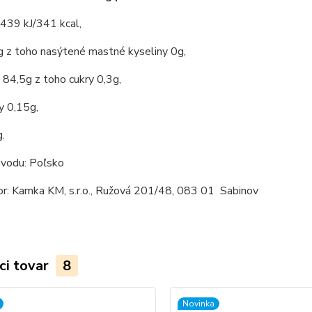
439 kJ/341 kcal,
g z toho nasýtené mastné kyseliny 0g,
 84,5g z toho cukry 0,3g,
y 0,15g,
g.
ôvodu: Poľsko
or: Kamka KM, s.r.o., Ružová 201/48, 083 01 Sabinov
ci tovar
8
Novinka