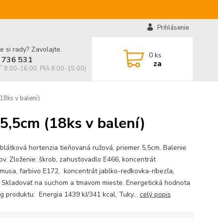
Prihlásenie
e si rady? Zavolajte.
0
ks
 736 531
za
 8:00-16:00, PIA 8:00-15:00)
18ks v balení)
5,5cm (18ks v balení)
oblátková hortenzia tieňovaná ružová, priemer 5,5cm. Balenie
ov. Zloženie: škrob, zahusťovadlo E466, koncentrát
musa, farbivo E172, koncentrát jablko-reďkovka-ríbezľa,
 Skladovať na suchom a tmavom mieste. Energetická hodnota
g produktu: Energia 1439 kJ/341 kcal, Tuky...
celý popis