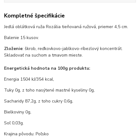
Kompletné špecifikácie
Jedlá oblátková ruža Rozália tieňovaná ružová, priemer 4,5 cm.
Balenie 15 kusov.
Zloženie
: škrob, reďkovkovo-jablkovo-ríbezlový koncentrát.
Skladovať na suchom a tmavom mieste.
Energetická hodnota na 100g produktu:
Energia 1504 kJ/354 kcal,
Tuky 0g, z toho nasýtené mastné kyseliny 0g,
Sacharidy 87,2g, z toho cukry 0,6g,
Bielkoviny 0g,
Soľ 0,03g.
Krajina pôvodu: Poľsko