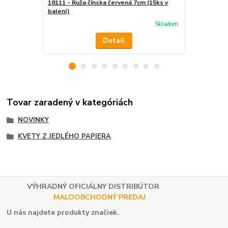
18111 - Ruža čínska červená 7cm (15ks v
18112 - Ruža
balení)
Skladom
Detail
Tovar zaradený v kategóriách
NOVINKY
KVETY Z JEDLÉHO PAPIERA
VÝHRADNÝ OFICIÁLNY DISTRIBÚTOR
MALOOBCHODNÝ PREDAJ
U nás najdete produkty značiek.