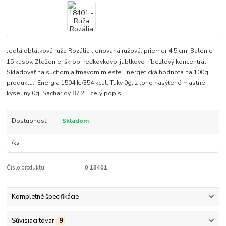
Jedlá oblátková ruža Rozália tieňovaná ružová, priemer 4,5 cm. Balenie
15 kusov. Zloženie: škrob, reďkovkovo-jablkovo-ríbezlový koncentrát.
Skladovať na suchom a tmavom mieste.Energetická hodnota na 100g
produktu: Energia 1504 kJ/354 kcal, Tuky 0g, z toho nasýtené mastné
kyseliny 0g, Sacharidy 87,2...
celý popis
Dostupnosť
Skladom
/
ks
Číslo produktu:
0 18401
Kompletné špecifikácie
Súvisiaci tovar
9