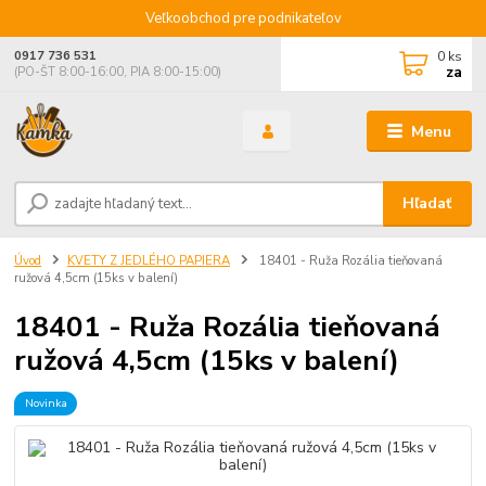
Veľkoobchod pre podnikateľov
0
ks
0917 736 531
za
(PO-ŠT 8:00-16:00, PIA 8:00-15:00)
Menu
Hľadať
Úvod
KVETY Z JEDLÉHO PAPIERA
18401 - Ruža Rozália tieňovaná
ružová 4,5cm (15ks v balení)
18401 - Ruža Rozália tieňovaná
ružová 4,5cm (15ks v balení)
Novinka