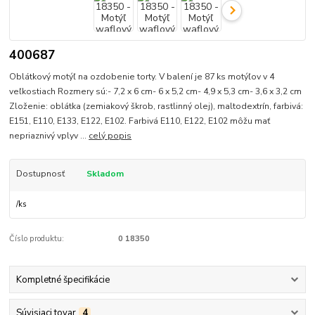
400687
Oblátkový motýľ na ozdobenie torty. V balení je 87 ks motýľov v 4
veľkostiach Rozmery sú:- 7,2 x 6 cm- 6 x 5,2 cm- 4,9 x 5,3 cm- 3,6 x 3,2 cm
Zloženie: oblátka (zemiakový škrob, rastlinný olej), maltodextrín, farbivá:
E151, E110, E133, E122, E102. Farbivá E110, E122, E102 môžu mať
nepriaznivý vplyv ...
celý popis
Dostupnosť
Skladom
/
ks
Číslo produktu:
0 18350
Kompletné špecifikácie
Súvisiaci tovar
4