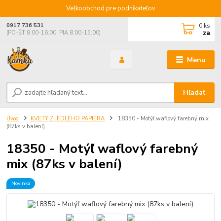
Veľkoobchod pre podnikateľov
0
ks
0917 736 531
za
(PO-ŠT 8:00-16:00, PIA 8:00-15:00)
Menu
Hľadať
Úvod
KVETY Z JEDLÉHO PAPIERA
18350 - Motýľ waflový farebný mix
(87ks v balení)
18350 - Motýľ waflový farebný
mix (87ks v balení)
Novinka