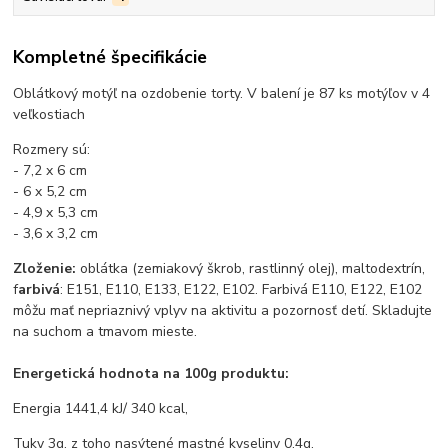
Kompletné špecifikácie
Oblátkový motýľ na ozdobenie torty. V balení je 87 ks motýľov v 4
veľkostiach
Rozmery sú:
- 7,2 x 6 cm
- 6 x 5,2 cm
- 4,9 x 5,3 cm
- 3,6 x 3,2 cm
Zloženie:
oblátka (zemiakový škrob, rastlinný olej), maltodextrín,
f
arbivá
: E151, E110, E133, E122, E102. Farbivá E110, E122, E102
môžu mať nepriaznivý vplyv na aktivitu a pozornosť detí. Skladujte
na suchom a tmavom mieste.
Energetická hodnota na 100g produktu:
Energia 1441,4 kJ/ 340 kcal,
Tuky 3g, z toho nasýtené mastné kyseliny 0,4g,