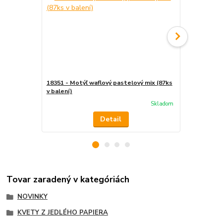
18351 - Motýľ waflový pastelový mix (87ks
18352 - Motý
v balení)
balení)
Skladom
Detail
Tovar zaradený v kategóriách
NOVINKY
KVETY Z JEDLÉHO PAPIERA