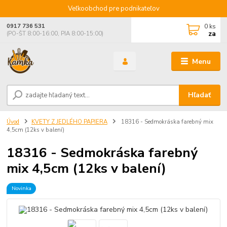
Veľkoobchod pre podnikateľov
0
ks
0917 736 531
za
(PO-ŠT 8:00-16:00, PIA 8:00-15:00)
Menu
Hľadať
Úvod
KVETY Z JEDLÉHO PAPIERA
18316 - Sedmokráska farebný mix
4,5cm (12ks v balení)
18316 - Sedmokráska farebný
mix 4,5cm (12ks v balení)
Novinka