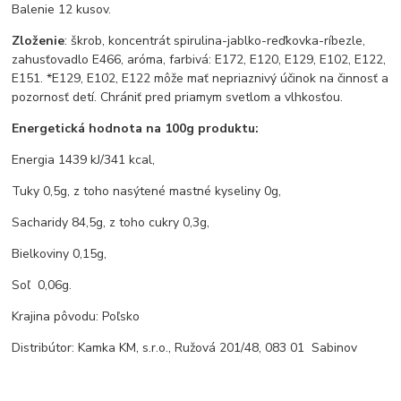
Balenie 12 kusov.
Zloženie
: škrob, koncentrát spirulina-jablko-reďkovka-ríbezle,
zahusťovadlo E466, aróma, farbivá: E172, E120, E129, E102, E122,
E151. *E129, E102, E122 môže mať nepriaznivý účinok na činnosť a
pozornosť detí. Chrániť pred priamym svetlom a vlhkosťou.
Energetická hodnota na 100g produktu:
Energia 1439 kJ/341 kcal,
Tuky 0,5g, z toho nasýtené mastné kyseliny 0g,
Sacharidy 84,5g, z toho cukry 0,3g,
Bielkoviny 0,15g,
Soľ 0,06g.
Krajina pôvodu: Poľsko
Distribútor: Kamka KM, s.r.o., Ružová 201/48, 083 01 Sabinov