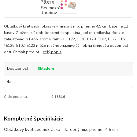
Oblátkový kvet sedmokráska - farebný mix, priemer 4,5 cm. Balenie 12
kusov. Zloženie: škrob, koncentrát spirulina-jablko-reďkovka-ríbezle,
zahusťovadlo E466, aróma, farbivá: E172, E120, E129, E102, E122, E151.
*E129, E102, E122 môže mať nepriaznivý účinok na činnosť a pozornosť
detí. Chrániť pred pr...
celý popis
Dostupnosť
Skladom
/
ks
Číslo produktu:
0 18316
Kompletné špecifikácie
Oblátkový kvet sedmokráska - farebný mix, priemer 4,5 cm.