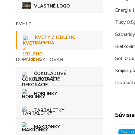
VLASTNÉ LOGO
Energia 1
Tuky 0,5g
KVETY
Sacharidy
KVETY Z JEDLÉHO
PAPIERA
Bielkovin
Soľ 0,06
DOPLNKOVÝ TOVAR
Krajina p
ČOKOLÁDOVÉ
DEKORÁCIE
Distribút
HOBLINKY
TARTALETKY
Súvisia
MAKRONKY
Novinka