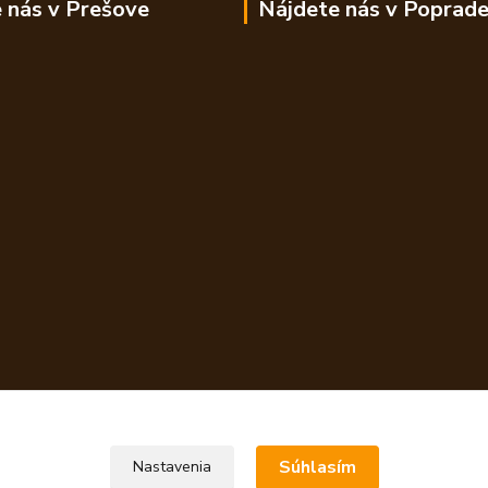
 nás v Prešove
Nájdete nás v Poprad
Súhlasím
Nastavenia