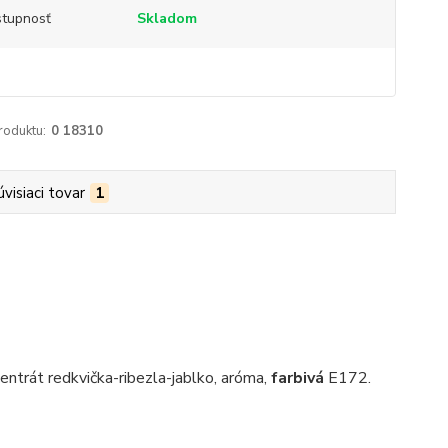
tupnosť
Skladom
roduktu:
0 18310
úvisiaci tovar
1
ntrát redkvička-ribezla-jablko, aróma,
farbivá
E172.