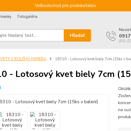
Veľkoobchod pre podnikateľov
mienky
Fotogaléria
Neviet
Hľadať
0917
(PO-ŠT
KVETY Z JEDLÉHO PAPIERA
18310 - Lotosový kvet biely 7cm (15ks v ba
0 - Lotosový kvet biely 7cm (15
Oblátk
Zložen
koncen
na suc
produk