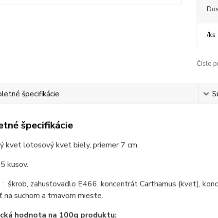
Dos
/
ks
Číslo p
etné špecifikácie
S
tné špecifikácie
 kvet lotosový kvet biely, priemer 7 cm.
5 kusov.
e
: škrob, zahusťovadlo E466, koncentrát Carthamus (kvet), konce
ť na suchom a tmavom mieste.
ická hodnota na 100g produktu: