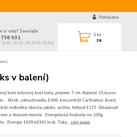
Prihlásenie
e si rady? Zavolajte.
0
ks
 736 531
za
 8:00-16:00, PIA 8:00-15:00)
lení)
ks v balení)
ový kvet lotosový kvet biely, priemer 7 cm. Balenie 15 kusov.
ie : škrob, zahusťovadlo E466, koncentrát Carthamus (kvet),
trát redkvička-ribezla-jablko, aróma, farbivá E172. Skladovať
hom a tmavom mieste. Energetická hodnota na 100g
tu: Energia 1439 kJ/341 kcal, Tuky...
celý popis