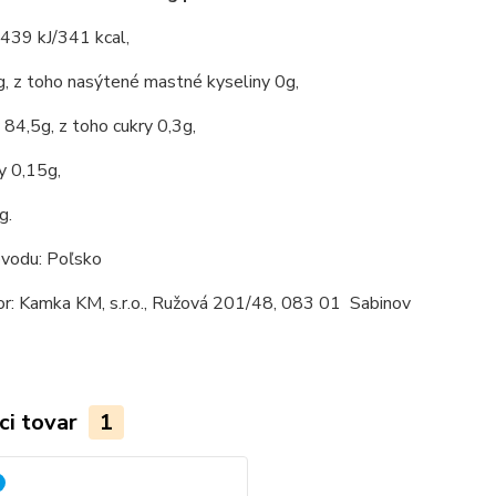
439 kJ/341 kcal,
, z toho nasýtené mastné kyseliny 0g,
 84,5g, z toho cukry 0,3g,
y 0,15g,
g.
ôvodu: Poľsko
or: Kamka KM, s.r.o., Ružová 201/48, 083 01 Sabinov
ci tovar
1