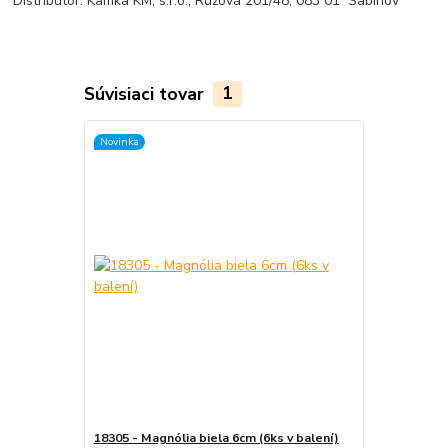
Distribútor: Kamka KM, s.r.o., Ružová 201/48, 083 01 Sabinov
Súvisiaci tovar
1
Novinka
18305 - Magnólia biela 6cm (6ks v balení)