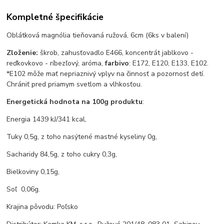
Kompletné špecifikácie
Oblátková magnólia tieňovaná ružová, 6cm (6ks v balení)
Zloženie:
škrob, zahusťovadlo E466, koncentrát jablkovo -
reďkovkovo - ríbezľový, aróma,
farbivo
: E172, E120, E133, E102.
*E102 môže mať nepriaznivý vplyv na činnosť a pozornosť detí.
Chrániť pred priamym svetlom a vlhkosťou.
Energetická hodnota na 100g produktu
:
Energia 1439 kJ/341 kcal,
Tuky 0,5g, z toho nasýtené mastné kyseliny 0g,
Sacharidy 84,5g, z toho cukry 0,3g,
Bielkoviny 0,15g,
Soľ 0,06g.
Krajina pôvodu: Poľsko