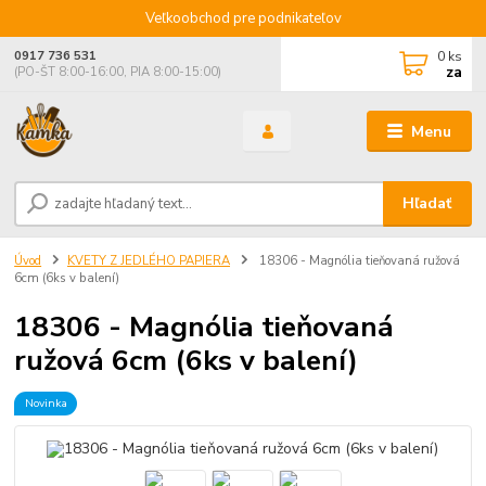
Veľkoobchod pre podnikateľov
0
ks
0917 736 531
za
(PO-ŠT 8:00-16:00, PIA 8:00-15:00)
Menu
Hľadať
Úvod
KVETY Z JEDLÉHO PAPIERA
18306 - Magnólia tieňovaná ružová
6cm (6ks v balení)
18306 - Magnólia tieňovaná
ružová 6cm (6ks v balení)
Novinka