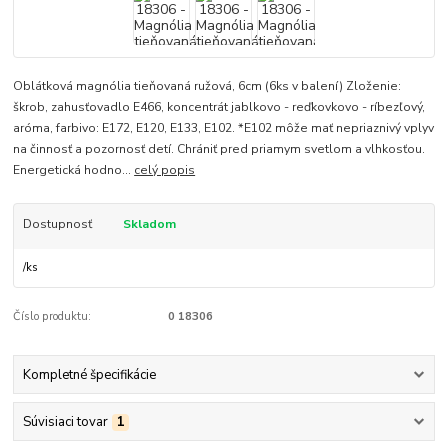
Oblátková magnólia tieňovaná ružová, 6cm (6ks v balení) Zloženie:
škrob, zahusťovadlo E466, koncentrát jablkovo - reďkovkovo - ríbezľový,
aróma, farbivo: E172, E120, E133, E102. *E102 môže mať nepriaznivý vplyv
na činnosť a pozornosť detí. Chrániť pred priamym svetlom a vlhkosťou.
Energetická hodno...
celý popis
Dostupnosť
Skladom
/
ks
Číslo produktu:
0 18306
Kompletné špecifikácie
Súvisiaci tovar
1