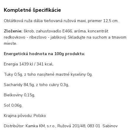
Kompletné špecifikácie
Oblátková ruža dália tieňovaná ružová maxi, priemer 12,5 cm.
Zloženie:
škrob, zahusťovadlo E466, aróma, koncentrát
reďkovkovo - ríbezľovo - jablkový. Skladujte na suchom a tmavom
mieste.
Energetická hodnota na 100g produktu:
Energia 1439 kJ / 341 kcal,
Tuky 0,5g, z toho nasýtené mastné kyseliny 0g,
Sacharidy 84,5g, z toho cukry 0,3g,
Bielkoviny 0,15g,
Soľ 0,06g.
Krajina pôvodu: Poľsko
Distribútor: Kamka KM, s.r.o., Ružová 201/48, 083 01 Sabinov