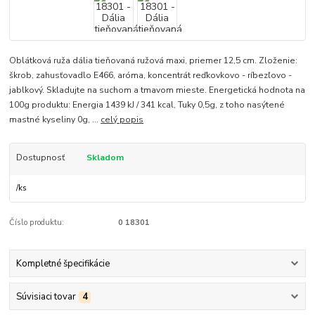
Oblátková ruža dália tieňovaná ružová maxi, priemer 12,5 cm. Zloženie:
škrob, zahusťovadlo E466, aróma, koncentrát reďkovkovo - ríbezľovo -
jablkový. Skladujte na suchom a tmavom mieste. Energetická hodnota na
100g produktu: Energia 1439 kJ / 341 kcal, Tuky 0,5g, z toho nasýtené
mastné kyseliny 0g, ...
celý popis
Dostupnosť
Skladom
/
ks
Číslo produktu:
0 18301
Kompletné špecifikácie
Súvisiaci tovar
4