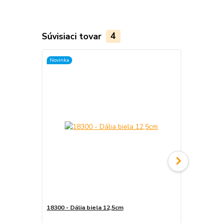
Súvisiaci tovar
4
Novinka
Novinka
18300 - Dália biela 12,5cm
18302 - Dáli