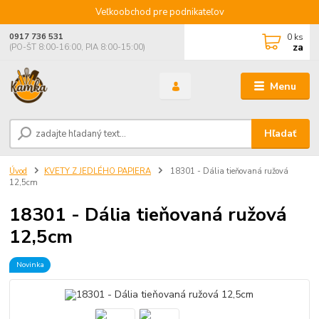
Veľkoobchod pre podnikateľov
0
ks
0917 736 531
za
(PO-ŠT 8:00-16:00, PIA 8:00-15:00)
Menu
Hľadať
Úvod
KVETY Z JEDLÉHO PAPIERA
18301 - Dália tieňovaná ružová
12,5cm
18301 - Dália tieňovaná ružová
12,5cm
Novinka