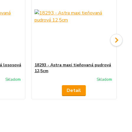
ná lososová
18293 - Astra maxi tieňovaná pudrová
182
12,5cm
bal
Skladom
Skladom
Detail