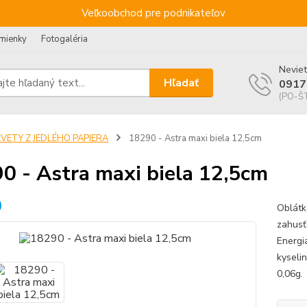
Veľkoobchod pre podnikateľov
mienky
Fotogaléria
Neviet
Hľadať
0917
(PO-ŠT
KVETY Z JEDLÉHO PAPIERA
18290 - Astra maxi biela 12,5cm
0 - Astra maxi biela 12,5cm
Oblátk
zahusť
Energi
kyselin
0,06g. 