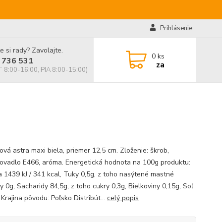
Prihlásenie
e si rady? Zavolajte.
0
ks
 736 531
za
 8:00-16:00, PIA 8:00-15:00)
ová astra maxi biela, priemer 12,5 cm. Zloženie: škrob,
ovadlo E466, aróma. Energetická hodnota na 100g produktu:
a 1439 kJ / 341 kcal, Tuky 0,5g, z toho nasýtené mastné
y 0g, Sacharidy 84,5g, z toho cukry 0,3g, Bielkoviny 0,15g, Soľ
Krajina pôvodu: Poľsko Distribút...
celý popis