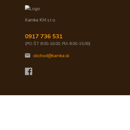
Kamka KM s.r.o.
0917 736 531
(PO-ŠT 8:00-16:00, PIA 8:00-15:00)
obchod@kamka.sk