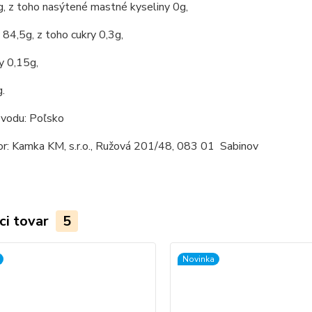
, z toho nasýtené mastné kyseliny 0g,
 84,5g, z toho cukry 0,3g,
y 0,15g,
g.
ôvodu: Poľsko
or: Kamka KM, s.r.o., Ružová 201/48, 083 01 Sabinov
ci tovar
5
Novinka