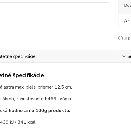
Dos
/
ks
Číslo p
etné špecifikácie
S
tné špecifikácie
 astra maxi biela, priemer 12,5 cm.
:
škrob, zahusťovadlo E466, aróma.
ická hodnota na 100g produktu:
439 kJ / 341 kcal,