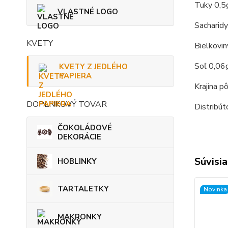
Tuky 0,5g
VLASTNÉ LOGO
Sacharidy
KVETY
Bielkovin
Soľ 0,06
KVETY Z JEDLÉHO
PAPIERA
Krajina p
DOPLNKOVÝ TOVAR
Distribút
ČOKOLÁDOVÉ
DEKORÁCIE
Súvisia
HOBLINKY
TARTALETKY
Novinka
MAKRONKY