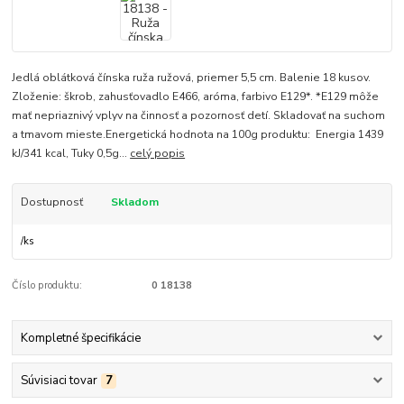
Jedlá oblátková čínska ruža ružová, priemer 5,5 cm. Balenie 18 kusov.
Zloženie: škrob, zahusťovadlo E466, aróma, farbivo E129*. *E129 môže
mať nepriaznivý vplyv na činnosť a pozornosť detí. Skladovať na suchom
a tmavom mieste.Energetická hodnota na 100g produktu: Energia 1439
kJ/341 kcal, Tuky 0,5g...
celý popis
Dostupnosť
Skladom
/
ks
Číslo produktu:
0 18138
Kompletné špecifikácie
Súvisiaci tovar
7