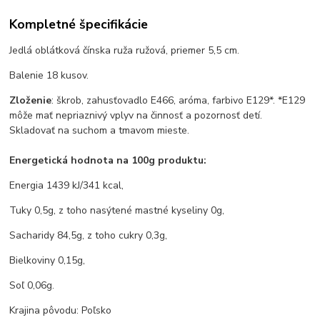
Kompletné špecifikácie
Jedlá oblátková čínska ruža ružová, priemer 5,5 cm.
Balenie 18 kusov.
Zloženie
: škrob, zahusťovadlo E466, aróma, farbivo E129*. *E129
môže mať nepriaznivý vplyv na činnosť a pozornosť detí.
Skladovať na suchom a tmavom mieste.
Energetická hodnota na 100g produktu:
Energia 1439 kJ/341 kcal,
Tuky 0,5g, z toho nasýtené mastné kyseliny 0g,
Sacharidy 84,5g, z toho cukry 0,3g,
Bielkoviny 0,15g,
Soľ 0,06g.
Krajina pôvodu: Poľsko