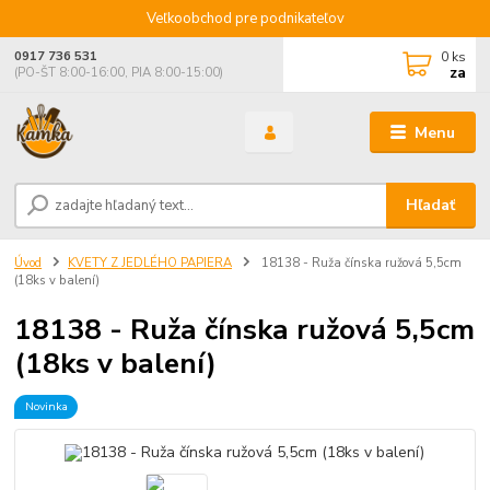
Veľkoobchod pre podnikateľov
0
ks
0917 736 531
za
(PO-ŠT 8:00-16:00, PIA 8:00-15:00)
Menu
Hľadať
Úvod
KVETY Z JEDLÉHO PAPIERA
18138 - Ruža čínska ružová 5,5cm
(18ks v balení)
18138 - Ruža čínska ružová 5,5cm
(18ks v balení)
Novinka