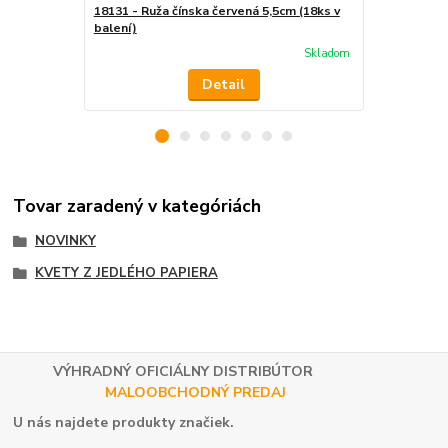
18131 - Ruža čínska červená 5,5cm (18ks v
18132 - Ruža
balení)
balení)
Skladom
Detail
Tovar zaradený v kategóriách
NOVINKY
KVETY Z JEDLÉHO PAPIERA
VÝHRADNÝ OFICIÁLNY DISTRIBÚTOR
MALOOBCHODNÝ PREDAJ
U nás najdete produkty značiek.