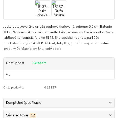
Jedlá oblátková čínska ruža pudrová tieňovaná, priemer 5,5 cm. Balenie
18ks. Zloženie: škrob, zahusťovadlo E466, aróma, reďkovkovo-ríbezľovo-
jablkový koncentrát, farbivo E172. Energetická hodnota na 100g
produktu: Energia 1439 kJ/341 kcal, Tuky 0,5g, z toho nasýtené mastné
kyseliny 0g, Sacharidy 84,...
celý popis
Dostupnosť
Skladom
/
ks
Číslo produktu:
0 18137
Kompletné špecifikácie
Súvisiaci tovar
12