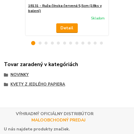
18131 - Ruža čínska červená 5,5cm (18ks v
18132 - Ruža
balení)
balení)
Skladom
Detail
Tovar zaradený v kategóriách
NOVINKY
KVETY Z JEDLÉHO PAPIERA
VÝHRADNÝ OFICIÁLNY DISTRIBÚTOR
MALOOBCHODNÝ PREDAJ
U nás najdete produkty značiek.