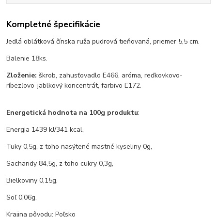
Kompletné špecifikácie
Jedlá oblátková čínska ruža pudrová tieňovaná, priemer 5,5 cm.
Balenie 18ks.
Zloženie:
škrob, zahusťovadlo E466, aróma, reďkovkovo-
ríbezľovo-jablkový koncentrát, farbivo E172.
Energetická hodnota na 100g produktu
:
Energia 1439 kJ/341 kcal,
Tuky 0,5g, z toho nasýtené mastné kyseliny 0g,
Sacharidy 84,5g, z toho cukry 0,3g,
Bielkoviny 0,15g,
Soľ 0,06g.
Krajina pôvodu: Poľsko