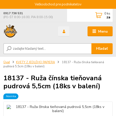
Veľkoobchod pre podnikateľov
0
ks
0917 736 531
za
(PO-ŠT 8:00-16:00, PIA 8:00-15:00)
Menu
Hľadať
Úvod
KVETY Z JEDLÉHO PAPIERA
18137 - Ruža čínska tieňovaná
pudrová 5,5cm (18ks v balení)
18137 - Ruža čínska tieňovaná
pudrová 5,5cm (18ks v balení)
Novinka