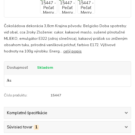
Čokoládova dekorácia 3,8cm Krajina pôvodu: Belgicko Doba spotreby:
viď obal, cca 2roky Zloženie: cukor, kakaové maslo, sušené plnotučné
MLIEKO, emulgátor E322 (zdroj slnečnica), kakaový prášok so zníženým
obsahom tuku, prírodná vanilková príchuť, farbivo E172. Výživové
hodnoty na 100g výrobku: Energ...
celý popis
Dostupnosť
Skladom
/
ks
Číslo produktu:
15447
Kompletné špecifikácie
Súvisiaci tovar
1