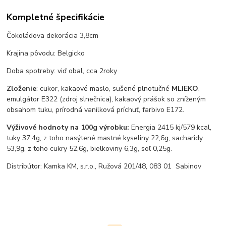
Kompletné špecifikácie
Čokoládova dekorácia 3,8cm
Krajina pôvodu: Belgicko
Doba spotreby: viď obal, cca 2roky
Zloženie
: cukor, kakaové maslo, sušené plnotučné
MLIEKO
,
emulgátor E322 (zdroj slnečnica), kakaový prášok so zníženým
obsahom tuku, prírodná vanilková príchuť, farbivo E172.
Výživové hodnoty na 100g výrobku:
Energia 2415 kj/579 kcal,
tuky 37,4g, z toho nasýtené mastné kyseliny 22,6g, sacharidy
53,9g, z toho cukry 52,6g, bielkoviny 6,3g, soľ 0,25g.
Distribútor: Kamka KM, s.r.o., Ružová 201/48, 083 01 Sabinov