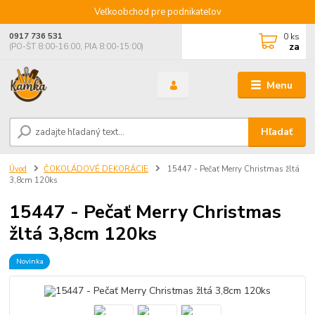
Veľkoobchod pre podnikateľov
0
ks
0917 736 531
za
(PO-ŠT 8:00-16:00, PIA 8:00-15:00)
Menu
Hľadať
Úvod
ČOKOLÁDOVÉ DEKORÁCIE
15447 - Pečať Merry Christmas žltá
3,8cm 120ks
15447 - Pečať Merry Christmas
žltá 3,8cm 120ks
Novinka