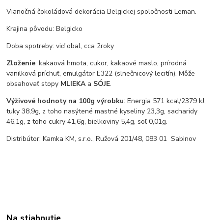
Vianočná čokoládová dekorácia Belgickej spoločnosti Leman.
Krajina pôvodu: Belgicko
Doba spotreby: viď obal, cca 2roky
Zloženie
: kakaová hmota, cukor, kakaové maslo, prírodná
vanilková príchuť, emulgátor E322 (slnečnicový lecitín). Môže
obsahovať stopy
MLIEKA
a
SÓJE
.
Výživové hodnoty na 100g výrobku
: Energia 571 kcal/2379 kJ,
tuky 38,9g, z toho nasýtené mastné kyseliny 23,3g, sacharidy
46,1g, z toho cukry 41,6g, bielkoviny 5,4g, soľ 0,01g.
Distribútor: Kamka KM, s.r.o., Ružová 201/48, 083 01 Sabinov
Na stiahnutie