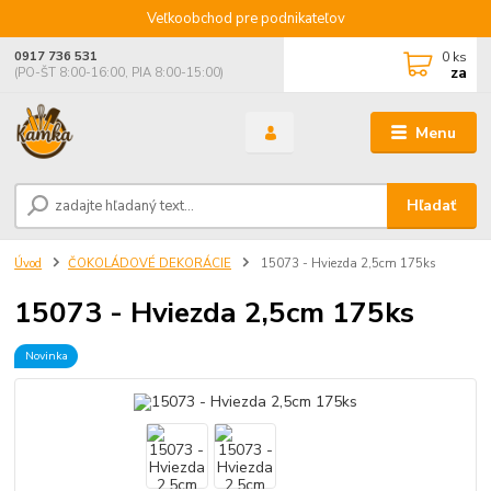
Veľkoobchod pre podnikateľov
0
ks
0917 736 531
za
(PO-ŠT 8:00-16:00, PIA 8:00-15:00)
Menu
Hľadať
Úvod
ČOKOLÁDOVÉ DEKORÁCIE
15073 - Hviezda 2,5cm 175ks
15073 - Hviezda 2,5cm 175ks
Novinka