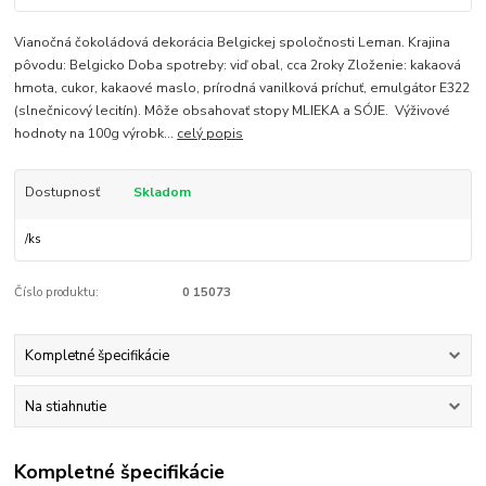
Vianočná čokoládová dekorácia Belgickej spoločnosti Leman. Krajina
pôvodu: Belgicko Doba spotreby: viď obal, cca 2roky Zloženie: kakaová
hmota, cukor, kakaové maslo, prírodná vanilková príchuť, emulgátor E322
(slnečnicový lecitín). Môže obsahovať stopy MLIEKA a SÓJE. Výživové
hodnoty na 100g výrobk...
celý popis
Dostupnosť
Skladom
/
ks
Číslo produktu:
0 15073
Kompletné špecifikácie
Na stiahnutie
Kompletné špecifikácie