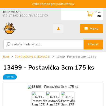
Veľkoobchod pre podnikateľov
0
ks
0917 736 531
za
(PO-ŠT 8:00-16:00, PIA 8:00-15:00)
Menu
Hľadať
Úvod
ČOKOLÁDOVÉ DEKORÁCIE
13499 - Postavička 3cm 175 ks
13499 - Postavička 3cm 175 ks
Novinka